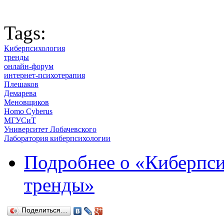
Tags:
Киберпсихология
тренды
онлайн-форум
интернет-психотерапия
Плешаков
Демарева
Меновщиков
Homo Cyberus
МГУСиТ
Университет Лобачевского
Лаборатория киберпсихологии
Подробнее
о «Киберпси
тренды»
Поделиться…