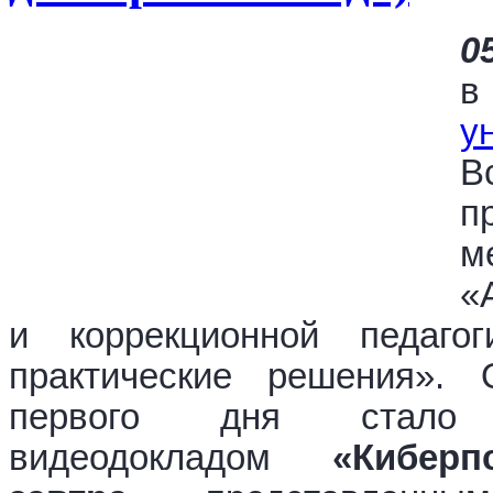
0
у
В
п
м
«
и коррекционной педаго
практические решения».
первого дня стало
видеодокладом
«Киберп