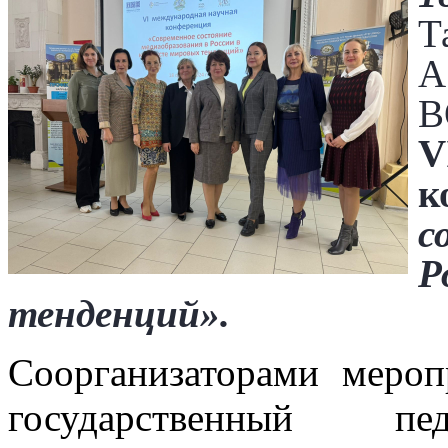
Т
А
В
V
к
с
Р
тенденций».
Соорганизаторами мероп
государственный пед