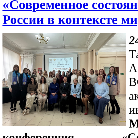
«Современное состоян
России в контексте м
2
Т
А
В
а
и
М
конференция «Со