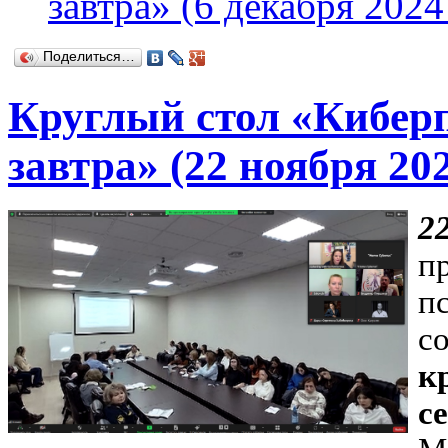
завтра» (6 декабря 2024
Поделиться…
Круглый стол «Киберп
завтра» (22 ноября 202
2
п
п
с
к
с