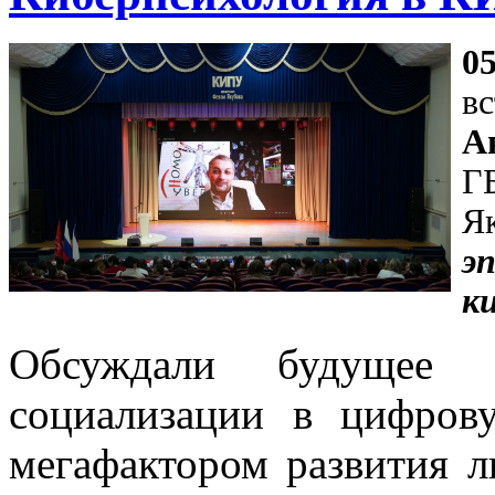
0
в
А
Г
Я
э
к
Обсуждали будущее п
социализации в цифров
мегафактором развития л