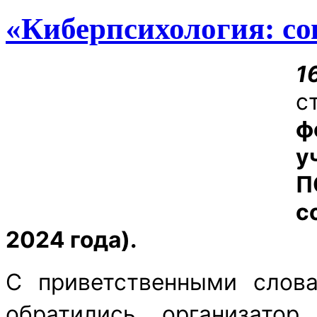
«Киберпсихология: с
с
ф
у
П
с
2024 года).
С приветственными слов
обратились организато