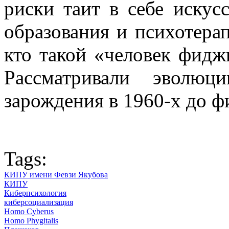
риски таит в себе искус
образования и психотера
кто такой «человек фидж
Рассматривали эволю
зарождения в 1960-х до ф
Tags:
КИПУ имени Февзи Якубова
КИПУ
Киберпсихология
киберсоциализация
Homo Cyberus
Homo Phygitalis