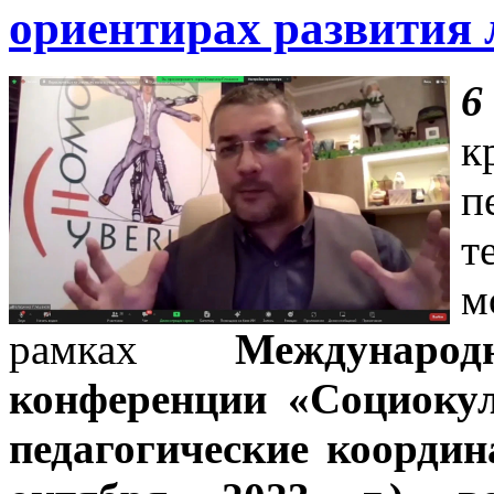
ориентирах развития 
6
к
п
т
м
рамках
Международ
конференции «Социокул
педагогические координ