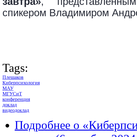
завтра»
, представленны
спикером Владимиром Андр
Tags:
Плешаков
Киберпсихология
МАУ
МГУСиТ
конференция
доклад
видеодоклад
Подробнее
о «Киберпсих