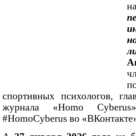
н
п
и
н
л
А
ч
п
спортивных психологов, гла
журнала «Homo Cyberus»
#HomoCyberus во «ВКонтакте»