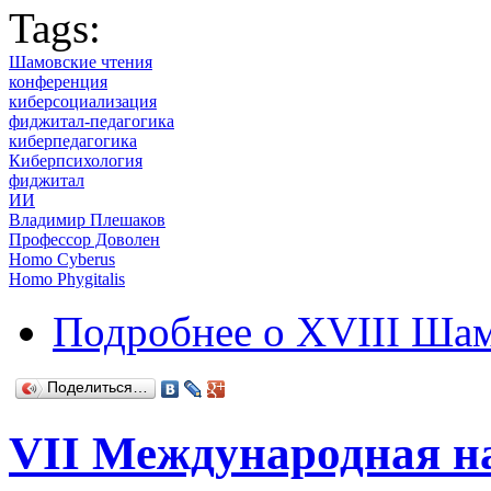
Tags:
Шамовские чтения
конференция
киберсоциализация
фиджитал-педагогика
киберпедагогика
Киберпсихология
фиджитал
ИИ
Владимир Плешаков
Профессор Доволен
Homo Cyberus
Homo Phygitalis
Подробнее
о XVIII Шам
Поделиться…
VII Международная н