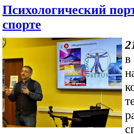
Психологический порт
спорте
2
в
н
к
т
р