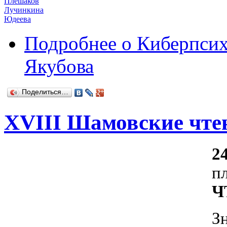
Плешаков
Лучинкина
Юдеева
Подробнее
о Киберпсих
Якубова
Поделиться…
XVIII Шамовские чтен
2
п
Ч
З