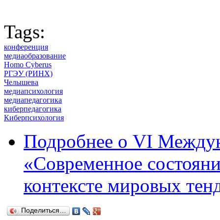
Tags:
конференция
медиаобразование
Homo Cyberus
РГЭУ (РИНХ)
Челышева
медиапсихология
медиапедагогика
киберпедагогика
Киберпсихология
Подробнее
о VI Междун
«Современное состояни
контексте мировых тен
Поделиться…