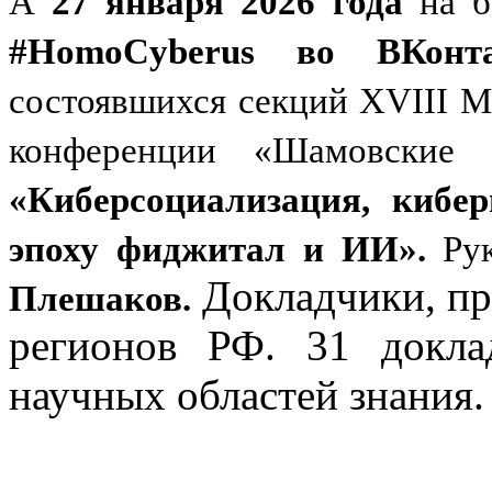
А
27 января 2026 года
на 
#HomoCyberus во ВКонта
состоявшихся секций XVIII 
конференции «Шамовские
«Киберсоциализация, кибер
эпоху фиджитал и ИИ».
Ру
Докладчики, пр
Плешаков.
регионов РФ. 31 докла
научных областей знания.