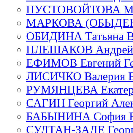
ПУСТОВОЙТОВА Мар
МАРКОВА (ОБЫДЕНК
ОБИДИНА Татьяна В
ПЛЕШАКОВ Андрей 
ЕФИМОВ Евгений Ге
ЛИСИЧКО Валерия В
РУМЯНЦЕВА Екатери
САГИН Георгий Алек
БАБЫНИНА София В
СУЛТАН-ЗАДЕ Георг