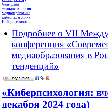
Челышева
медиапсихология
медиапедагогика
киберпедагогика
Киберпсихология
Подробнее
о VII Между
конференция «Современ
медиаобразования в Ро
тенденций»
Поделиться…
«Киберпсихология: вче
декабря 2024 года)