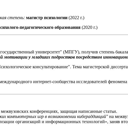
кая степень:
магистр психологии
(2022 г.)
сихолого-педагогического образования
(2020 г.)
осударственный университет" (МПГУ), получив степень бакалав
ой мотивации у младших подростков посредством инновационн
сихологическое консультирование". Тема магистерской диссерт
еждународного интернет-сообщества исследователей феномен
в межвузовских конференциях, защищая написанные статьи.
ких компьютерных игр в возникновении кибераддикций"
на межвуз
зации организаций и информационных технологий», заняв втор