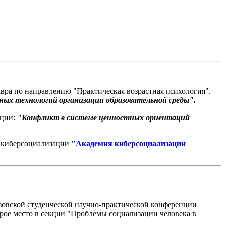
ра по направлению "Практическая возрастная психология".
ых технологий организации образовательной среды".
ации:
"Конфликт в системе ценностных ориентаций
а киберсоциализации
"Академия
киберсоциализации
овской студенческой научно-практической конференции
ое место в секции "Проблемы социализации человека в