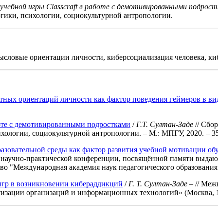
 учебной игры Classcraft в работе с демотивированными подрос
огики, психологии, социокультурной антропологии.
ысловые ориентации личности, киберсоциализация человека, ки
тных ориентаций личности как фактор поведения геймеров в ви
боте с демотивированными подростками
/
Г.Т. Султан-Заде
// Сбо
хологии, социокультурной антропологии. – М.: МПГУ, 2020. – 356
азовательной среды как фактор развития учебной мотивации о
научно-практической конференции, посвящённой памяти выдающе
во "Международная академия наук педагогического образования",
игр в возникновении кибераддикций
/
Г. Т. Султан-Заде
– // Меж
ции организаций и информационных технологий» (Москва, 18 ма