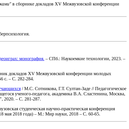
тками"
в сборнике докладов XV Межвузовской конференции
берпсихология.
деоиграх: монография.
– СПб.: Наукоемкие технологии, 2023. –
рник докладов XV Межвузовской конференции молодых
 с. – С. 282-284.
бучающихся
/ М.С. Сотникова, Г.Т. Султан-Заде // Педагогическое
гося ученого-педагога, академика В.А. Сластенина, Москва,
 2020. – С. 281-287.
вузовская студенческая научно-практическая конференция
я 2018 года) – М.: Мир науки, 2018 – С. 60-65.