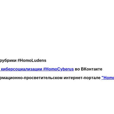
рубрики #HomoLudens
 киберсоциализации
#HomoCyberus
во ВКонтакте
рмационно-просветительском интернет-портале
"Homo