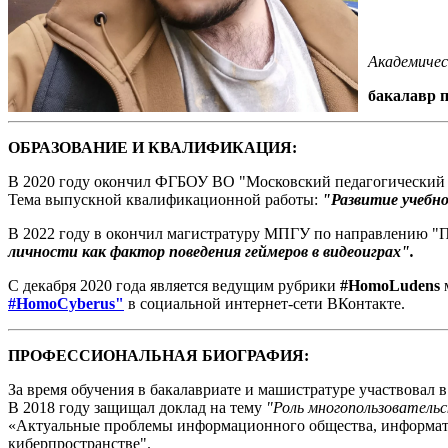
Академичес
бакалавр п
ОБРАЗОВАНИЕ И КВАЛИФИКАЦИЯ:
В 2020 году окончил ФГБОУ ВО "Московский педагогический г
Тема выпускной квалификационной работы:
"Развитие учебн
В 2022 году в окончил магистратуру МПГУ по направлению "П
личности как фактор поведения геймеров в видеоиграх".
С декабря 2020 года является ведущим рубрики
#HomoLudens
м
#HomoCyberus"
в социальной интернет-сети ВКонтакте.
ПРОФЕССИОНАЛЬНАЯ БИОГРАФИЯ:
За время обучения в бакалавриате и машистратуре участвовал 
В 2018 году защищал доклад на тему
"Роль многопользовательс
«Актуальные проблемы информационного общества, информати
киберпространстве".