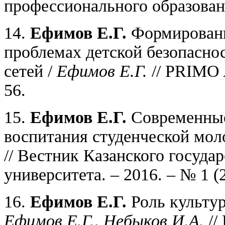
профессионального образования
14.
Ефимов Е.Г.
Формировани
проблемах детской безопасно
сетей /
Ефимов Е.Г.
// PRIMO 
56.
15.
Ефимов Е.Г.
Современные
воспитания студенческой мол
// Вестник Казанского госуда
университета. – 2016. – № 1 (2
16.
Ефимов Е.Г.
Роль культур
Ефимов Е.Г., Небыков И.А.
//