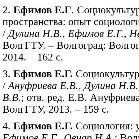
2.
Ефимов Е.Г
. Социокульту
пространства: опыт социолог
/
Дулина Н.В., Ефимов Е.Г., Н
ВолгГТУ. – Волгоград: Волгог
2014. – 162 с.
3.
Ефимов Е.Г.
Социокультур
/
Ануфриева Е.В., Дулина Н.В.
В.В.
; отв. ред. Е.В. Ануфрие
ВолгГТУ, 2013. – 159 с.
4.
Ефимов Е.Г.
Социология: у
Ефимов Е.Г., Овчар Н.А.
; Вол