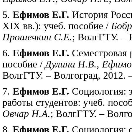
5.
Ефимов Е.Г.
История Росси
XIX вв.): учеб. пособие /
Бобр
Прошечкин С.Е.
; ВолгГТУ. – 
6.
Ефимов Е.Г.
Семестровая р
пособие /
Дулина Н.В., Ефимов
ВолгГТУ. – Волгоград, 2012. –
7.
Ефимов Е.Г.
Социология: з
работы студентов: учеб. посо
Овчар Н.А.
; ВолгГТУ. – Волгог
8.
Ефимов Е.Г.
Социология: о