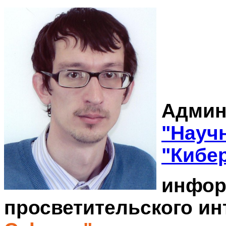
Админ
"Науч
"Кибе
инфор
просветительского ин