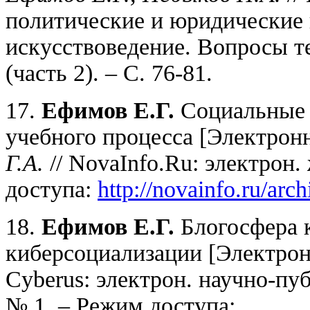
политические и юридические 
искусствоведение. Вопросы те
(часть 2). – С. 76-81.
17.
Ефимов Е.Г.
Социальные 
учебного процесса [Электрон
Г.А.
// NovaInfo.Ru: электрон.
доступа:
http://novainfo.ru/arch
18.
Ефимов Е.Г.
Блогосфера 
киберсоциализации [Электрон
Cyberus: электрон. научно-пу
№ 1. – Режим доступа: