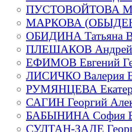
ПУСТОВОЙТОВА Мар
МАРКОВА (ОБЫДЕНК
ОБИДИНА Татьяна В
ПЛЕШАКОВ Андрей 
ЕФИМОВ Евгений Ге
ЛИСИЧКО Валерия В
РУМЯНЦЕВА Екатери
САГИН Георгий Алек
БАБЫНИНА София В
СУЛТАН-ЗАДЕ Георг