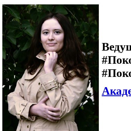
Веду
#Пок
#Пок
Акад