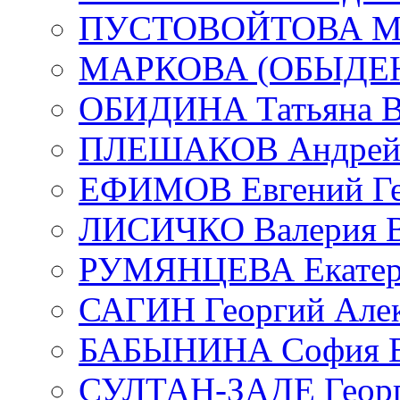
ПУСТОВОЙТОВА Мар
МАРКОВА (ОБЫДЕНК
ОБИДИНА Татьяна В
ПЛЕШАКОВ Андрей 
ЕФИМОВ Евгений Ге
ЛИСИЧКО Валерия В
РУМЯНЦЕВА Екатери
САГИН Георгий Алек
БАБЫНИНА София В
СУЛТАН-ЗАДЕ Георг