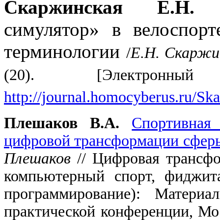
Скаржинская Е.Н.
Ди
симулятор» в велоспорт
терминологии
/
Е.Н. Скарж
(20). [Электрон
http://journal.homocyberus.ru/S
Плешаков В.А.
Спортивная
цифровой трансформации сферы
Плешаков
// Цифровая трансфо
компьютерный спорт, фиджита
программирование): Материа
практической конференции, Мос