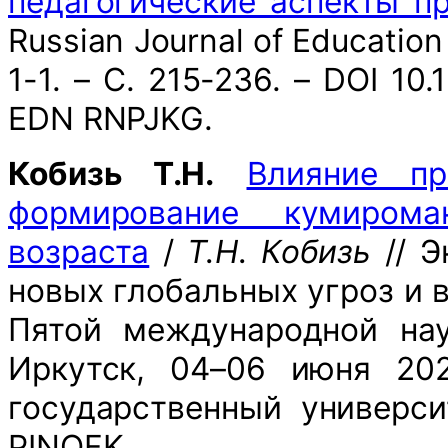
педагогические аспекты п
Russian Journal of Education
1-1. – С. 215-236. – DOI 10
EDN RNPJKG.
Кобизь Т.Н.
Влияние пр
формирование кумиром
возраста
/
Т.Н. Кобизь
// Э
новых глобальных угроз и 
Пятой международной нау
Иркутск, 04–06 июня 202
государственный универси
PINQFK.