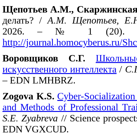
Щепотьев А.М., Скаржинская
делать? /
А.М. Щепотьев, Е.
2026.
–
№ 1 (20). [Э
http://journal.homocyberus.ru/
Воровщиков С.Г.
Школьны
искусственного интеллекта
/
С.
– EDN LMHBRZ.
Zogova K.S.
Cyber-Socialization
and Methods of Professional Tra
S.E. Zyabreva
// Science prospect
EDN VGXCUD.