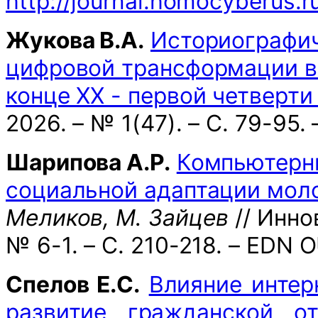
http://journal.homocyberus.r
Жукова В.А.
Историографич
цифровой трансформации в
конце ХХ - первой четверти 
2026. – № 1(47). – С. 79-95
Шарипова А.Р.
Компьютерны
социальной адаптации мол
Меликов, М. Зайцев
// Иннов
№ 6-1. – С. 210-218. – EDN
Спелов Е.С.
Влияние интер
развитие гражданской от