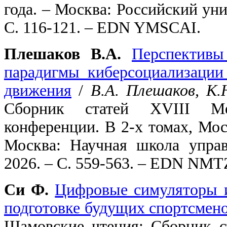
года. – Москва: Российский ун
С. 116-121. – EDN YMSCAI.
Плешаков В.А.
Перспективы
парадигмы киберсоциализации
движения
/
В.А. Плешаков, К.
Сборник статей XVIII Меж
конференции. В 2-х томах, Моск
Москва: Научная школа управ
2026. – С. 559-563. – EDN NMT
Си Ф.
Цифровые симуляторы 
подготовке будущих спортсмено
Шамовские чтения: Сборник с