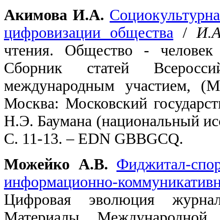
Акимова И.А.
Социокультурна
цифровизации общества
/
И.
чтения. Общество - человек
Сборник статей Всеросс
международным участием, (М
Москва: Московский государст
Н.Э. Баумана (национальный исс
С. 11-13. – EDN GBBGCQ.
Можейко А.В.
Фиджитал-спор
информационно-коммуникативн
Цифровая эволюция журнал
Материалы Международной н