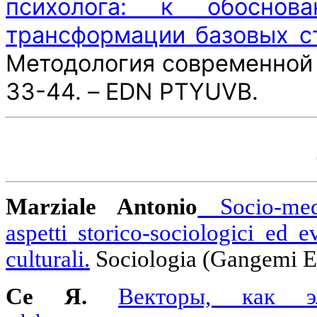
психолога: к обоснов
трансформации базовых с
Методология современной п
33-44. – EDN PTYUVB.
Marziale Antonio
Socio-media
aspetti storico-sociologici ed 
culturali.
Sociologia (Gangemi Edit
Се Я.
Векторы, как э