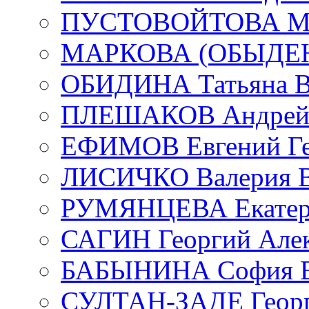
ПУСТОВОЙТОВА Мар
МАРКОВА (ОБЫДЕНК
ОБИДИНА Татьяна В
ПЛЕШАКОВ Андрей 
ЕФИМОВ Евгений Ге
ЛИСИЧКО Валерия В
РУМЯНЦЕВА Екатери
САГИН Георгий Алек
БАБЫНИНА София В
СУЛТАН-ЗАДЕ Георг