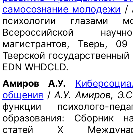
самосознание молодежи
/
психологии глазами м
Всероссийской научно
магистрантов, Тверь, 09
Тверской государственный у
EDN WHDCLD.
Амиров А.У.
Киберсоци
общения
/
А.У. Амиров, Э.
функции психолого-пед
образования: Сборник н
статей Х Международ