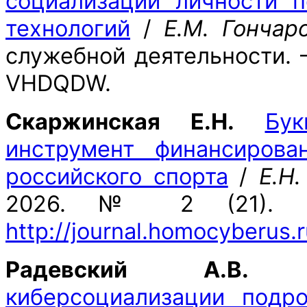
социализации личности 
технологий
/
Е.М. Гончар
служебной деятельности. –
VHDQDW.
Скаржинская Е.Н.
Бук
инструмент финансирова
российского спорта
/
Е.Н
2026. № 2 (21). [Эл
http://journal.homocyberus
Радевский А.В.
киберсоциализации подр