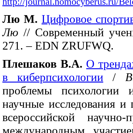
http://journal.homocyberus.ru/
Лю М.
Цифровое спортив
Лю
// Современный учен
271. – EDN ZRUFWQ.
Плешаков В.А.
О тренда
в киберпсихологии
/
В.
проблемы психологии и
научные исследования и 
всероссийской научно-
международным участие