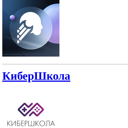
КиберШкола