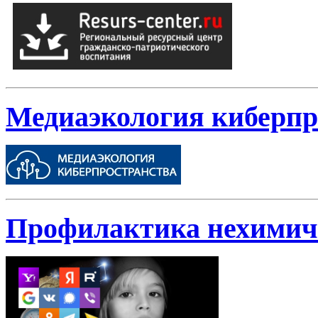
Медиаэкология киберпр
Профилактика нехимиче