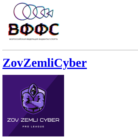
ZovZemliCyber