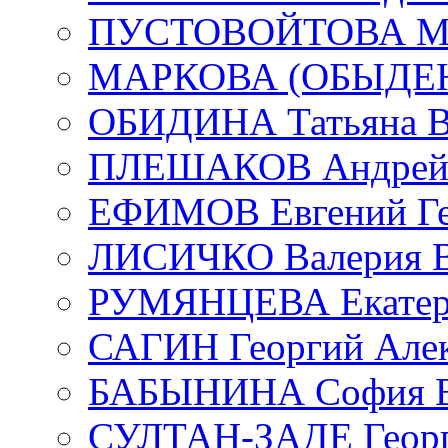
ПУСТОВОЙТОВА Мар
МАРКОВА (ОБЫДЕНК
ОБИДИНА Татьяна В
ПЛЕШАКОВ Андрей 
ЕФИМОВ Евгений Ге
ЛИСИЧКО Валерия В
РУМЯНЦЕВА Екатери
САГИН Георгий Алек
БАБЫНИНА София В
СУЛТАН-ЗАДЕ Георг