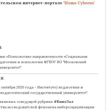
тельском интернет-портале
"Homo Cyberus"
:
нию «Психология» направленности «Социальная
едагогики и психологии ФГБОУ ВО "Московский
иверситет".
Я:
 1 октября 2020 года - Институте) педагогики и
педагогический государственный университет".
да являлась соведущей рубрики
#КиноЗал
тва исследователей феномена киберсоциализации