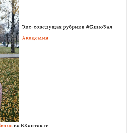
Экс-соведущая рубрики #КиноЗал
Академии
erus
во ВКонтакте