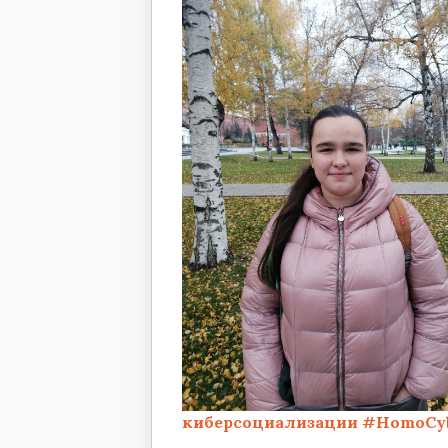
киберсоциализации
#HomoCyb