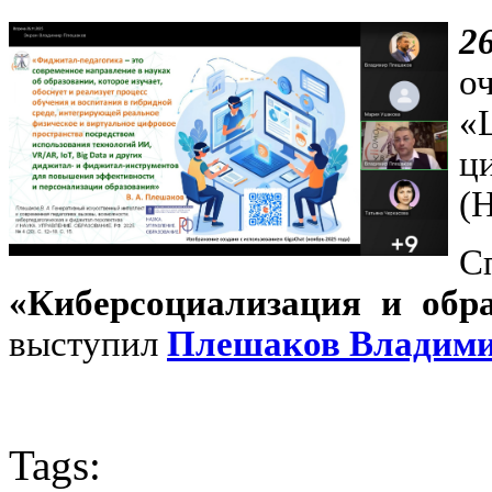
2
о
«
ц
(
«Киберсоциализация и обра
выступил
Плешаков Владими
Tags: