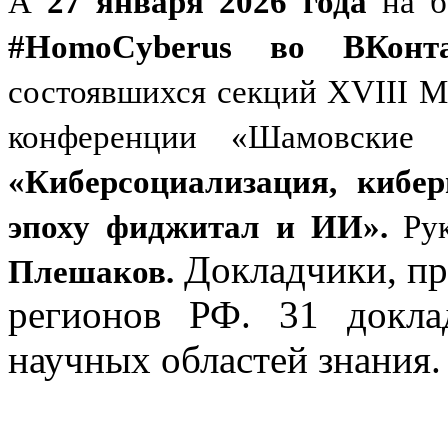
А
27 января 2026 года
на 
#HomoCyberus во ВКонта
состоявшихся секций XVIII 
конференции «Шамовские
«Киберсоциализация, кибер
эпоху фиджитал и ИИ».
Ру
Докладчики, пр
Плешаков.
регионов РФ. 31 докла
научных областей знания.