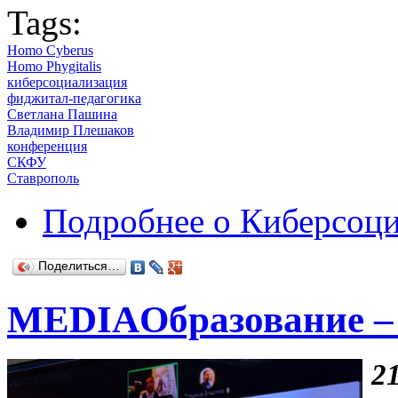
Tags:
Homo Cyberus
Homo Phygitalis
киберсоциализация
фиджитал-педагогика
Светлана Пашина
Владимир Плешаков
конференция
СКФУ
Ставрополь
Подробнее
о Киберсоци
Поделиться…
MEDIAОбразование –
2