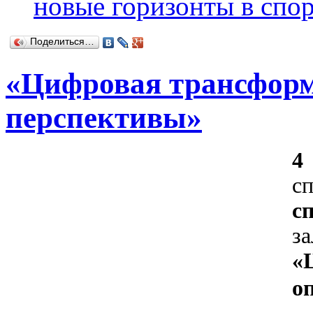
новые горизонты в спор
Поделиться…
«Цифровая трансформ
перспективы»
4
с
с
з
«
о