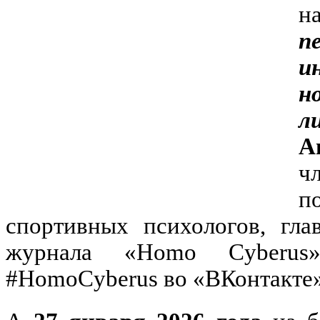
н
п
и
н
л
А
ч
п
спортивных психологов, гла
журнала «Homo Cyberus»
#HomoCyberus во «ВКонтакте»