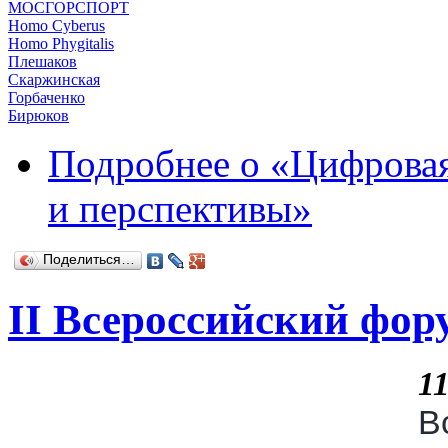
МОСГОРСПОРТ
Homo Cyberus
Homo Phygitalis
Плешаков
Скаржинская
Горбаченко
Бирюков
Подробнее
о «Цифровая
и перспективы»
Поделиться…
II Всероссийский фор
1
В