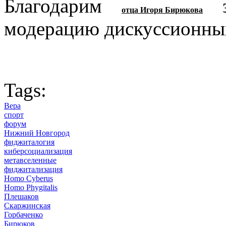
Благодарим
за
отца Игоря Бирюкова
модерацию дискуссионны
Tags:
Вера
спорт
форум
Нижний Новгород
фиджиталогия
киберсоциализация
метавселенные
фиджитализация
Homo Cyberus
Homo Phygitalis
Плешаков
Скаржинская
Горбаченко
Бирюков