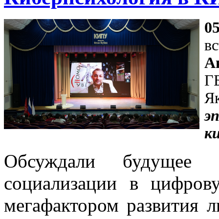
0
в
А
Г
Я
э
к
Обсуждали будущее п
социализации в цифров
мегафактором развития л