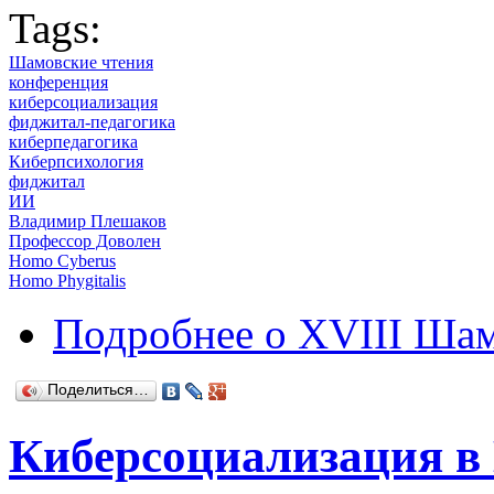
Tags:
Шамовские чтения
конференция
киберсоциализация
фиджитал-педагогика
киберпедагогика
Киберпсихология
фиджитал
ИИ
Владимир Плешаков
Профессор Доволен
Homo Cyberus
Homo Phygitalis
Подробнее
о XVIII Шам
Поделиться…
Киберсоциализация в