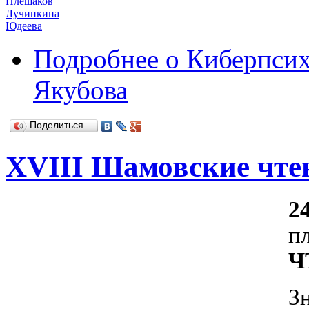
Плешаков
Лучинкина
Юдеева
Подробнее
о Киберпсих
Якубова
Поделиться…
XVIII Шамовские чтен
2
п
Ч
З