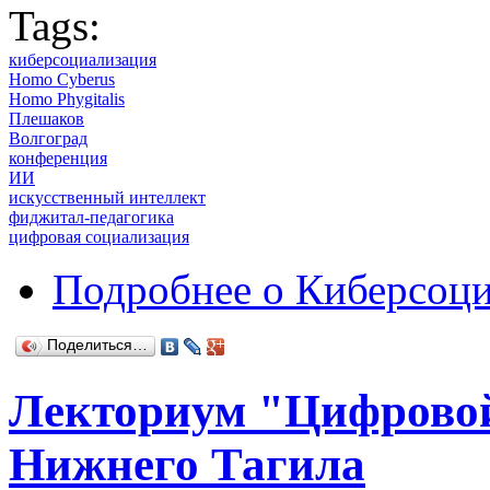
Tags:
киберсоциализация
Homo Cyberus
Homo Phygitalis
Плешаков
Волгоград
конференция
ИИ
искусственный интеллект
фиджитал-педагогика
цифровая социализация
Подробнее
о Киберсоци
Поделиться…
Лекториум "Цифровой 
Нижнего Тагила