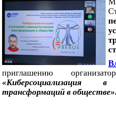
М
п
у
т
с
В
приглашению организа
«Киберсоциализация в
трансформаций в обществе»