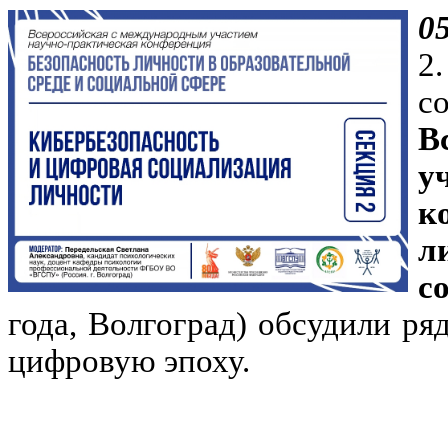
0
2
с
В
у
к
л
с
года, Волгоград) обсудили ря
цифровую эпоху.