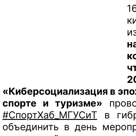
1
к
и
н
к
ч
«Киберсоциализация в эпо
спорте и туризме»
прово
#СпортХаб_МГУСиТ
в гибр
объединить в день меропр