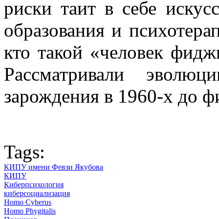
риски таит в себе искус
образования и психотера
кто такой «человек фидж
Рассматривали эволю
зарождения в 1960-х до ф
Tags:
КИПУ имени Февзи Якубова
КИПУ
Киберпсихология
киберсоциализация
Homo Cyberus
Homo Phygitalis