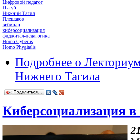
Цифровой педагог
IT-куб
Нижний Тагил
Плешаков
вебинар
киберсоциализация
фиджитал-педагогика
Homo Cyberus
Homo Phygitalis
Подробнее
о Лекториум
Нижнего Тагила
Поделиться…
Киберсоциализация в
2