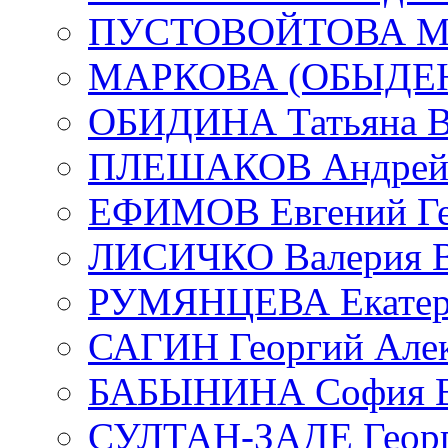
ПУСТОВОЙТОВА Мар
МАРКОВА (ОБЫДЕНК
ОБИДИНА Татьяна В
ПЛЕШАКОВ Андрей 
ЕФИМОВ Евгений Ге
ЛИСИЧКО Валерия В
РУМЯНЦЕВА Екатери
САГИН Георгий Алек
БАБЫНИНА София В
СУЛТАН-ЗАДЕ Георг