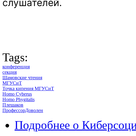
слушателей.
Tags:
конференция
секция
Шамовские чтения
МГУСиТ
Точка кипения МГУСиТ
Homo Cyberus
Homo Phygitalis
Плешаков
ПрофессорДоволен
Подробнее
о Киберсоци