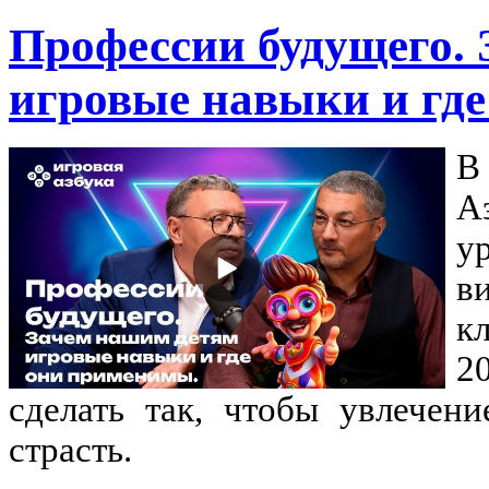
Профессии будущего.
игровые навыки и гд
В
А
у
в
к
2
сделать так, чтобы увлечен
страсть.