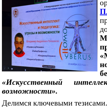
о
П
п
д
М
п
«
н
б
«Искусственный интелл
возможности».
Делимся ключевыми тезисами