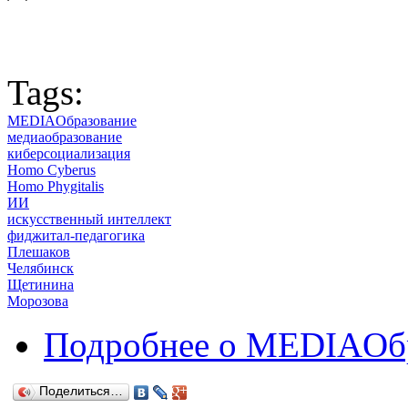
Tags:
MEDIAОбразование
медиаобразование
киберсоциализация
Homo Cyberus
Homo Phygitalis
ИИ
искусственный интеллект
фиджитал-педагогика
Плешаков
Челябинск
Щетинина
Морозова
Подробнее
о MEDIAОбр
Поделиться…