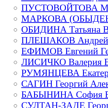
ПУСТОВОЙТОВА Мар
МАРКОВА (ОБЫДЕНК
ОБИДИНА Татьяна В
ПЛЕШАКОВ Андрей 
ЕФИМОВ Евгений Ге
ЛИСИЧКО Валерия В
РУМЯНЦЕВА Екатери
САГИН Георгий Алек
БАБЫНИНА София В
СУЛТАН-ЗАДЕ Георг