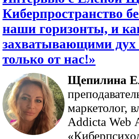
Киберпространство б
наши горизонты, и ка
захватывающими дух 
только от нас!»
Щепилина Е
преподавател
маркетолог, в
Addicta Web 
«Киберпсихол