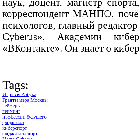
наук, доцент, магистр спорта
корреспондент МАНПО, почё
психологов, главный редакто
Cyberus», Академии кибе
«ВКонтакте». Он знает о кибе
Tags:
Игровая Азбука
Гранты мэра Москвы
геймеры
гейминг
профессии будущего
фиджитал
киберспорт
фиджитал-спорт