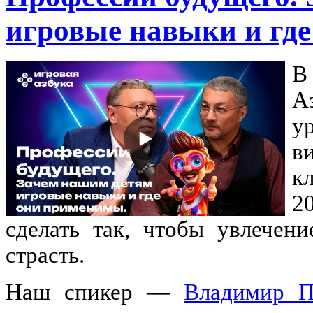
игровые навыки и гд
В
А
у
в
к
2
сделать так, чтобы увлечен
страсть.
Наш спикер —
Владимир П