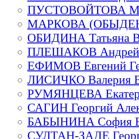
ПУСТОВОЙТОВА Мар
МАРКОВА (ОБЫДЕНК
ОБИДИНА Татьяна В
ПЛЕШАКОВ Андрей 
ЕФИМОВ Евгений Ге
ЛИСИЧКО Валерия В
РУМЯНЦЕВА Екатери
САГИН Георгий Алек
БАБЫНИНА София В
СУЛТАН-ЗАДЕ Георг