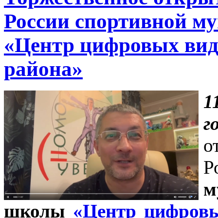
России спортивной м
«Центр цифровых вид
района»
г
о
м
школы
«Центр цифровы