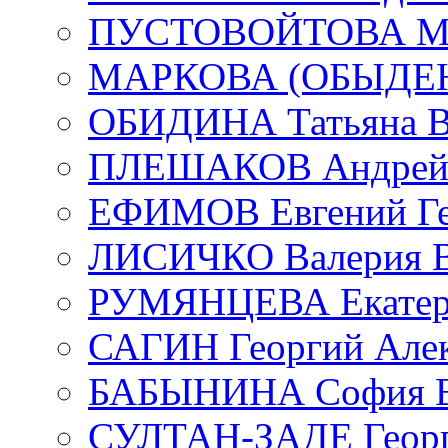
ПУСТОВОЙТОВА Мар
МАРКОВА (ОБЫДЕНК
ОБИДИНА Татьяна В
ПЛЕШАКОВ Андрей 
ЕФИМОВ Евгений Ге
ЛИСИЧКО Валерия В
РУМЯНЦЕВА Екатери
САГИН Георгий Алек
БАБЫНИНА София В
СУЛТАН-ЗАДЕ Георг