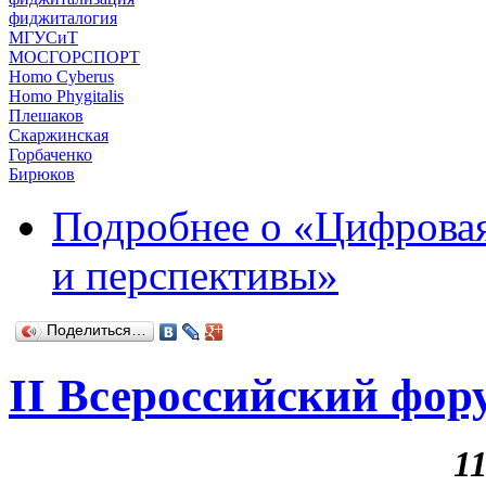
фиджиталогия
МГУСиТ
МОСГОРСПОРТ
Homo Cyberus
Homo Phygitalis
Плешаков
Скаржинская
Горбаченко
Бирюков
Подробнее
о «Цифровая
и перспективы»
Поделиться…
II Всероссийский фор
1