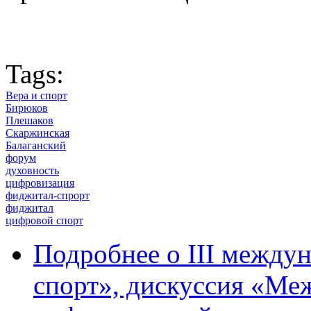
Tags:
Вера и спорт
Бирюков
Плешаков
Скаржинская
Балаганский
форум
духовность
цифровизация
фиджитал-спрорт
фиджитал
цифровой спорт
Подробнее
о III между
спорт», дискуссия «Ме