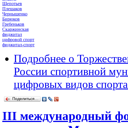
Щепотьев
Плешаков
Чернышенко
Бирюков
Гребеньков
Скаржинская
фиджитал
цифровой спорт
фиджитал-спорт
Подробнее
о Торжестве
России спортивной му
цифровых видов спорта
Поделиться…
III международный фо