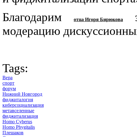
Благодарим
за
отца Игоря Бирюкова
модерацию дискуссионны
Tags:
Вера
спорт
форум
Нижний Новгород
фиджиталогия
киберсоциализация
метавселенные
фиджитализация
Homo Cyberus
Homo Phygitalis
Плешаков