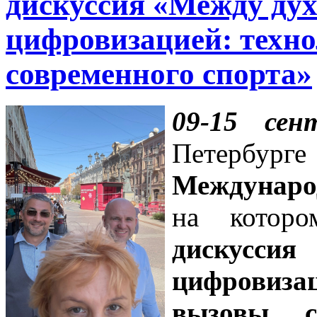
дискуссия «Между ду
цифровизацией: техн
современного спорта»
09-15 сен
Петерб
Междунаро
на кото
дискусси
цифровиз
вызовы с