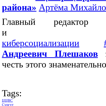
района»
Артёма Михайло
Главный редактор ин
киберсоциализации
Андреевич Плешаков
з
честь этого знаменательн
Tags:
ЦЦВС
Сургут