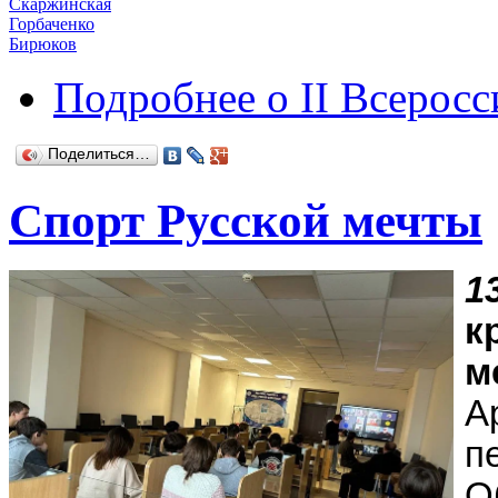
Скаржинская
Горбаченко
Бирюков
Подробнее
о II Всерос
Поделиться…
Спорт Русской мечты
1
к
м
А
п
О