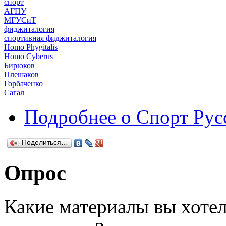
спорт
АГПУ
МГУСиТ
фиджиталогия
спортивная фиджиталогия
Homo Phygitalis
Homo Cyberus
Бирюков
Плешаков
Горбаченко
Сагал
Подробнее
о Спорт Рус
Поделиться…
Опрос
Какие материалы вы хотел