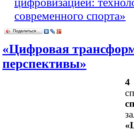
цифровизацией: технол
современного спорта»
Поделиться…
«Цифровая трансформ
перспективы»
4
с
с
з
«