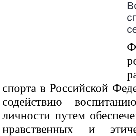
В
с
с
Ф
р
р
спорта в Российской Феде
содействию воспитани
личности путем обеспече
нравственных и этич