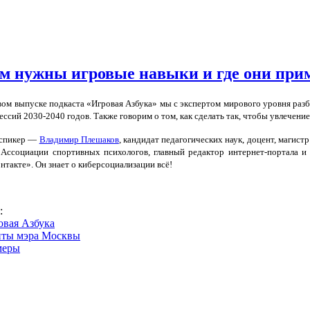
ям нужны игровые навыки и где они пр
вом выпуске подкаста «Игровая Азбука» мы с экспертом мирового уровня разби
ссий 2030-2040 годов. Также говорим о том, как сделать так, чтобы увлечени
спикер —
Владимир Плешаков
, кандидат педагогических наук, доцент, магис
 Ассоциации спортивных психологов, главный редактор интернет-портала 
нтакте». Он знает о киберсоциализации всё!
s:
овая Азбука
нты мэра Москвы
меры