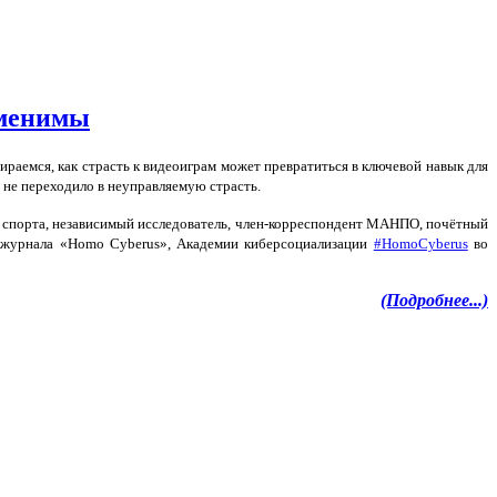
именимы
раемся, как страсть к видеоиграм может превратиться в ключевой навык для
е не переходило в неуправляемую страсть.
тр спорта, независимый исследователь, член-корреспондент МАНПО, почётный
и журнала «Homo Cyberus», Академии киберсоциализации
#HomoCyberus
во
(Подробнее...)