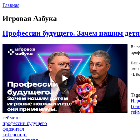
Главная
Игровая Азбука
Профессии будущего. Зачем нашим дет
В но
профе
Наш 
член
«ВКо
Tag
Игр
Гра
гей
гейминг
профессии будущего
фиджитал
киберспорт