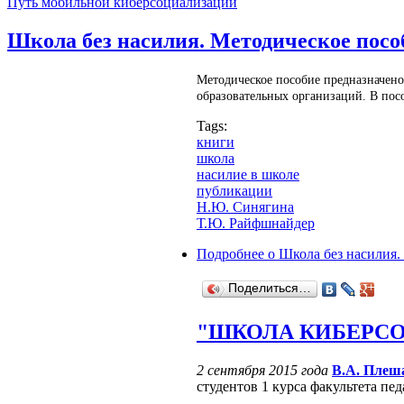
Путь мобильной киберсоциализации
Школа без насилия. Методическое посо
Методическое пособие предназначено
образовательных организаций. В пос
Tags:
книги
школа
насилие в школе
публикации
Н.Ю. Синягина
Т.Ю. Райфшнайдер
Подробнее
о Школа без насилия.
Поделиться…
"ШКОЛА КИБЕРСОЦ
2 сентября 2015 года
В.А. Плеш
студентов 1 курса факультета п