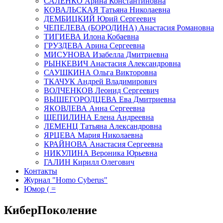
САЛЕНКО Арина Константиновна
КОВАЛЬСКАЯ Татьяна Николаевна
ДЕМБИЦКИЙ Юрий Сергеевич
ЧЕПЕЛЕВА (БОРОДИНА) Анастасия Романовна
ТИГИЕВА Илона Кобаевна
ГРУЗДЕВА Арина Сергеевна
МИСУНОВА Изабелла Дмитриевна
РЫНКЕВИЧ Анастасия Александровна
САУШКИНА Ольга Викторовна
ТКАЧУК Андрей Владимирович
ВОЛЧЕНКОВ Леонид Сергеевич
ВЫШЕГОРОДЦЕВА Ева Дмитриевна
ЯКОВЛЕВА Анна Сергеевна
ЩЕПИЛИНА Елена Андреевна
ЛЕМЕНЦ Татьяна Александровна
ЯРЦЕВА Мария Николаевна
КРАЙНОВА Анастасия Сергеевна
НИКУЛИНА Вероника Юрьевна
ГАЛИН Кирилл Олегович
Контакты
Журнал "Homo Cyberus"
Юмор ( =
КиберПоколение