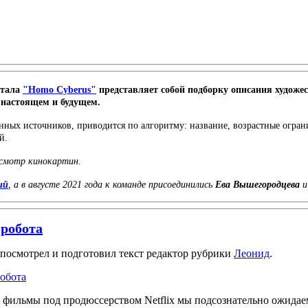
ртала
"Homo Cyberus"
представляет собой подборку описания художе
 настоящем и будущем.
х источников, приводится по алгоритму: название, возрастные огранич
й.
осмотр кинокартин.
ий
, а в августе 2021 года к команде присоединились
Ева Вышегородцева
 робота
посмотрел и подготовил текст редактор рубрики
Леонид
.
обота
 фильмы под продюссерством Netflix мы подсознательно ожидаем