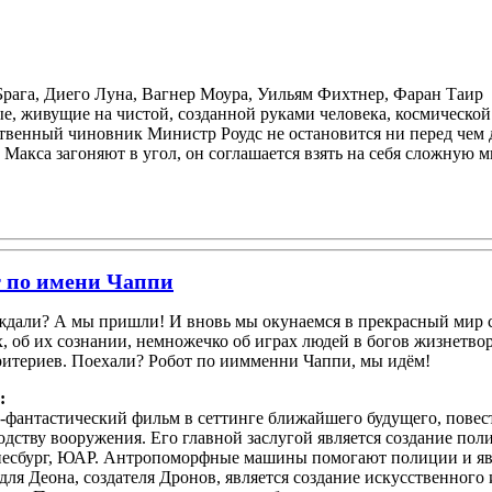
рага, Диего Луна, Вагнер Моура, Уильям Фихтнер, Фаран Таир
тые, живущие на чистой, созданной руками человека, космическ
твенный чиновник Министр Роудс не остановится ни перед чем
акса загоняют в угол, он соглашается взять на себя сложную ми
т по имени Чаппи
ждали? А мы пришли! И вновь мы окунаемся в прекрасный мир си
х, об их сознании, немножечко об играх людей в богов жизнет
ритериев. Поехали? Робот по иимменни Чаппи, мы идём!
:
-фантастический фильм в сеттинге ближайшего будущего, повес
одству вооружения. Его главной заслугой является создание пол
есбург, ЮАР. Антропоморфные машины помогают полиции и яв
для Деона, создателя Дронов, является создание искусственного