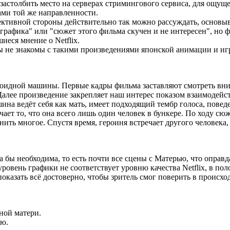
 застолбить место на серверах стримингового сервиса, для ощущ
ами той же направленности.
ективной стороны действительно так можно рассуждать, основыва
 графика" или "сюжет этого фильма скучен и не интересен", но 
иеся мнение о Netflix.
ы не знакомы с такими произведениями японской анимации и иг
аноидной машины. Первые кадры фильма заставляют смотреть вн
 Далее произведение закрепляет наш интерес показом взаимодейст
на ведёт себя как мать, имеет подходящий тембр голоса, поведе
ечает то, что она всего лишь один человек в бункере. По ходу 
нить многое. Спустя время, героиня встречает другого человека
а бы необходима, то есть почти все сцены с Матерью, что оправд
 уровень графики не соответствует уровню качества Netflix, в п
оказать всё достоверно, чтобы зритель смог поверить в происхо
ной матери.
ью.