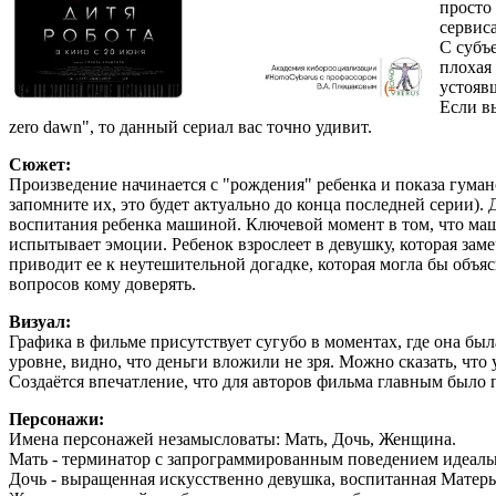
просто
сервис
С субъ
плохая
устоявш
Если в
zero dawn", то данный сериал вас точно удивит.
Сюжет:
Произведение начинается с "рождения" ребенка и показа гум
запомните их, это будет актуально до конца последней серии).
воспитания ребенка машиной. Ключевой момент в том, что маши
испытывает эмоции. Ребенок взрослеет в девушку, которая зам
приводит ее к неутешительной догадке, которая могла бы объяс
вопросов кому доверять.
Визуал:
Графика в фильме присутствует сугубо в моментах, где она был
уровне, видно, что деньги вложили не зря. Можно сказать, что
Создаётся впечатление, что для авторов фильма главным было п
Персонажи:
Имена персонажей незамысловаты: Мать, Дочь, Женщина.
Мать - терминатор с запрограммированным поведением идеаль
Дочь - выращенная искусственно девушка, воспитанная Матер