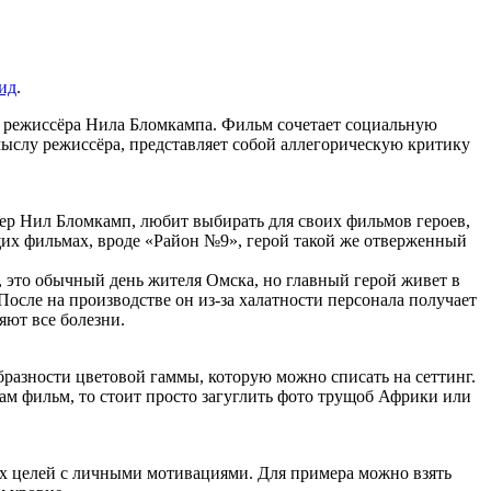
ид
.
 режиссёра Нила Бломкампа. Фильм сочетает социальную
ыслу режиссёра, представляет собой аллегорическую критику
ер Нил Бломкамп, любит выбирать для своих фильмов героев,
их фильмах, вроде «Район №9», герой такой же отверженный
, это обычный день жителя Омска, но главный герой живет в
После на производстве он из-за халатности персонала получает
яют все болезни.
бразности цветовой гаммы, которую можно списать на сеттинг.
сам фильм, то стоит просто загуглить фото трущоб Африки или
 их целей с личными мотивациями. Для примера можно взять