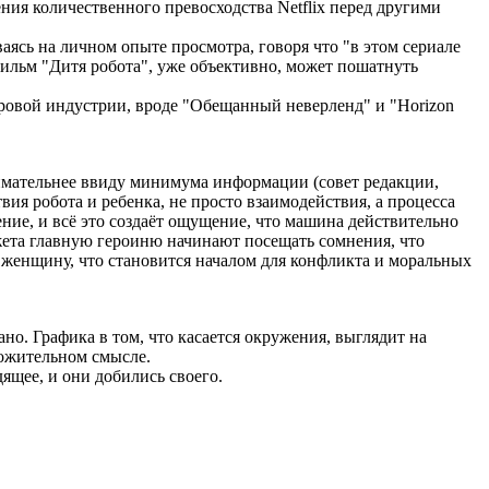
ения количественного превосходства Netflix перед другими
ясь на личном опыте просмотра, говоря что "в этом сериале
фильм "Дитя робота", уже объективно, может пошатнуть
ровой индустрии, вроде "Обещанный неверленд" и "Horizon
имательнее ввиду минимума информации (совет редакции,
вия робота и ребенка, не просто взаимодействия, а процесса
ние, и всё это создаёт ощущение, что машина действительно
сюжета главную героиню начинают посещать сомнения, что
, женщину, что становится началом для конфликта и моральных
ано. Графика в том, что касается окружения, выглядит на
оложительном смысле.
дящее, и они добились своего.