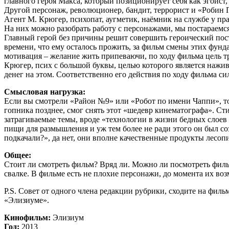
главного героя Макса, который позиционирует себя как эгоист
Другой персонаж, революционер, бандит, террорист и «Робин Гу
Агент М. Крюгер, психопат, аугметик, наёмник на службе у пр
На них можно разобрать работу с персонажами, мы постараемся 
Главный герой без причины решит совершить героический посту
времени, что ему осталось прожить, за фильм смены этих фунд
мотивация – желание жить припеваючи, по ходу фильма цель т
Крюгер, псих с большой буквы, целью которого является нажи
денег на этом. Соответственно его действия по ходу фильма с
Смысловая нагрузка:
Если вы смотрели «Район №9» или «Робот по имени Чаппи», то 
гопника позднее, смог снять этот «шедевр кинематографа». Ст
затрагиваемые темы, вроде «технологии в жизни бедных слоев 
пищи для размышления и уж тем более не ради этого он был с
подкачали?», да нет, они вполне качественные продукты лесопи
Общее:
Стоит ли смотреть фильм? Вряд ли. Можно ли посмотреть фильм
свалке. В фильме есть не плохие персонажи, до момента их воз
P.S. Совет от одного члена редакции рубрики, сходите на фил
«Элизиуме».
Кинофильм:
Элизиум
Год:
2013