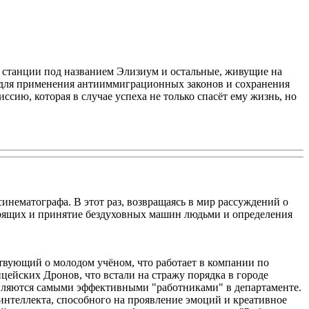
ой станции под названием Элизиум и остальные, живущие на
 для применения антииммиграционных законов и сохранения
ссию, которая в случае успеха не только спасёт ему жизнь, но
нематографа. В этот раз, возвращаясь в мир рассуждений о
ворящих и принятие бездуховных машин людьми и определения
твующий о молодом учёном, что работает в компании по
ицейских Дронов, что встали на стражу порядка в городе
ляются самыми эффективными "работниками" в департаменте.
 интеллекта, способного на проявление эмоций и креативное