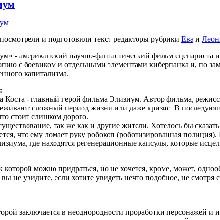
иум
иум
посмотрели и подготовили текст редакторы рубрики
Ева
и
Леон
ум» - американский научно-фантастический фильм сценариста и
опию с боевиком и отдельными элементами киберпанка и, по зам
енного капитализма.
:
а Коста - главный герой фильма Элизиум. Автор фильма, режисс
реживают сложный период жизни или даже кризис. В последующ
 что стоит слишком дорого.
уществование, так же как и другие жители. Хотелось бы сказать
тся, что ему ломает руку робокоп (роботизированная полиция). 
изиума, где находятся регенерационные капсулы, которые исцел
 которой можно придраться, но не хочется, кроме, может, одноо
ы не увидите, если хотите увидеть нечто подобное, не смотря 
которой заключается в неоднородности проработки персонажей и