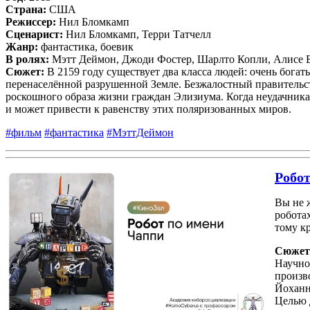
Страна:
США
Режиссер:
Нил Бломкамп
Сценарист:
Нил Бломкамп, Терри Татчелл
Жанр:
фантастика, боевик
В ролях:
Мэтт Деймон, Джоди Фостер, Шарлто Копли, Алисе Б
Сюжет:
В 2159 году существует два класса людей: очень бога
перенаселённой разрушенной Земле. Безжалостный правительс
роскошного образа жизни граждан Элизиума. Когда неудачника М
и может привести к равенству этих поляризованных миров.
#фильм
#фантастика
#МэттДеймон
Робо
Вы не 
робота
тому к
Сюжет
Научно
произв
Йоханн
Целью 