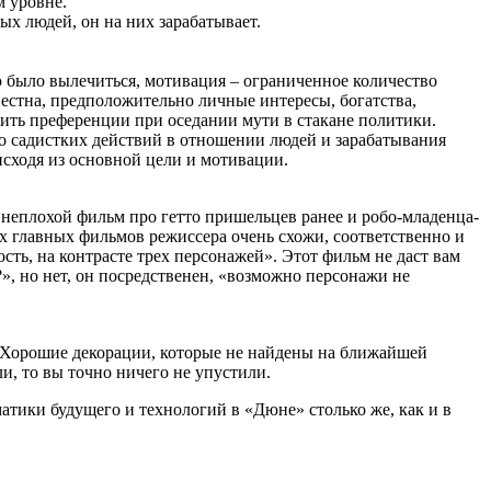
м уровне.
ых людей, он на них зарабатывает.
ю было вылечиться, мотивация – ограниченное количество
вестна, предположительно личные интересы, богатства,
ить преференции при оседании мути в стакане политики.
го садистких действий в отношении людей и зарабатывания
исходя из основной цели и мотивации.
 неплохой фильм про гетто пришельцев ранее и робо-младенца-
ех главных фильмов режиссера очень схожи, соответственно и
сть, на контрасте трех персонажей». Этот фильм не даст вам
», но нет, он посредственен, «возможно персонажи не
ь. Хорошие декорации, которые не найдены на ближайшей
и, то вы точно ничего не упустили.
матики будущего и технологий в «Дюне» столько же, как и в