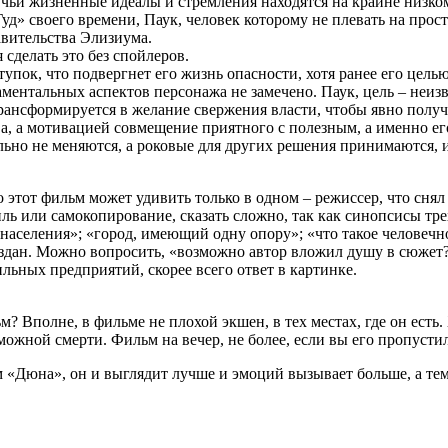
, чьи жизненные идеалы и стремления находятся на крайне низко
д» своего времени, Паук, человек которому не плевать на прост
авительства Элизиума.
сделать это без спойлеров.
пок, что подвергнет его жизнь опасности, хотя ранее его цель
аментальных аспектов персонажа не замечено. Паук, цель – неиз
рансформируется в желание свержения власти, чтобы явно получ
ва, а мотивацией совмещение приятного с полезным, а именно е
ильно не меняются, а роковые для других решения принимаются, 
этот фильм может удивить только в одном – режиссер, что снял
иль или самокопирование, сказать сложно, так как синопсисы тр
населения»; «город, имеющий одну опору»; «что такое человечно
оздан. Можно вопросить, «возможно автор вложил душу в сюжет?
льных предприятий, скорее всего ответ в картинке.
? Вполне, в фильме не плохой экшен, в тех местах, где он ест
можной смерти. Фильм на вечер, не более, если вы его пропустил
ьм «Дюна», он и выглядит лучше и эмоций вызывает больше, а те