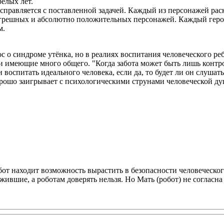
елых лет.
справляется с поставленной задачей. Каждый из персонажей рас
грешных и абсолютно положительных персонажей. Каждый герой р
м.
о синдроме утёнка, но в реалиях воспитания человеческого реб
 и имеющие много общего. "Когда забота может быть лишь контро
 воспитать идеального человека, если да, то будет ли он слушат
орошо заигрывает с психологическими струнами человеческой душ
т находит возможность вырастить в безопасности человеческо
жившие, а роботам доверять нельзя. Но Мать (робот) не согласна