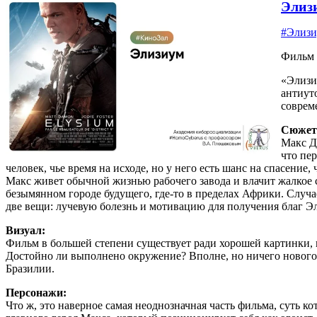
Элиз
#Элиз
Фильм 
«Элизи
антиут
соврем
Сюжет
Макс Д
что пе
человек, чье время на исходе, но у него есть шанс на спасение,
Макс живет обычной жизнью рабочего завода и влачит жалкое с
безымянном городе будущего, где-то в пределах Африки. Случае
две вещи: лучевую болезнь и мотивацию для получения благ Эл
Визуал:
Фильм в большей степени существует ради хорошей картинки, к
Достойно ли выполнено окружение? Вполне, но ничего нового в
Бразилии.
Персонажи:
Что ж, это наверное самая неоднозначная часть фильма, суть 