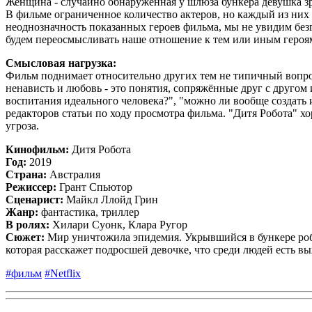
Женщина - случайно обнаруженная у шлюза бункера девушка зр
В фильме ограниченное количество актеров, но каждый из них 
неоднозначность показанных героев фильма, мы не увидим без
будем переосмысливать наше отношение к тем или иным героя
Смысловая нагрузка:
Фильм поднимает относительно других тем не типичный вопрос 
ненависть и любовь - это понятия, сопряжённые друг с другом
воспитания идеального человека?", "можно ли вообще создать и
редакторов статьи по ходу просмотра фильма. "Дитя Робота" х
угроза.
Кинофильм:
Дитя Робота
Год:
2019
Страна:
Австралия
Режиссер:
Грант Спьютор
Сценарист:
Майкл Ллойд Грин
Жанр:
фантастика, триллер
В ролях:
Хилари Суонк, Клара Ругор
Сюжет:
Мир уничтожила эпидемия. Укрывшийся в бункере робо
которая расскажет подросшей девочке, что среди людей есть вы
#фильм
#Netflix