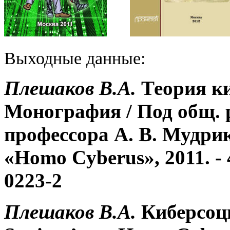
Выходные данные:
Плешаков В.А.
Теория к
Монография / Под общ. ре
профессора А. В. Мудри
«Homo Cyberus», 2011. - 4
0223-2
Плешаков В.А.
Киберсоц