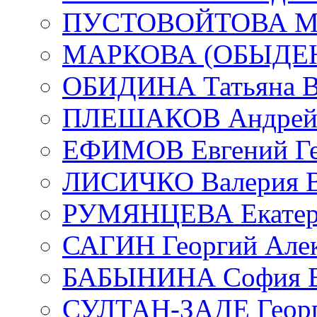
ПУСТОВОЙТОВА Мар
МАРКОВА (ОБЫДЕНК
ОБИДИНА Татьяна В
ПЛЕШАКОВ Андрей 
ЕФИМОВ Евгений Ге
ЛИСИЧКО Валерия В
РУМЯНЦЕВА Екатери
САГИН Георгий Алек
БАБЫНИНА София В
СУЛТАН-ЗАДЕ Георг