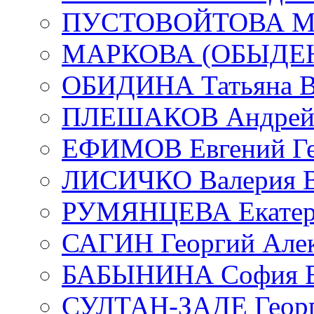
ПУСТОВОЙТОВА Мар
МАРКОВА (ОБЫДЕНК
ОБИДИНА Татьяна В
ПЛЕШАКОВ Андрей 
ЕФИМОВ Евгений Ге
ЛИСИЧКО Валерия В
РУМЯНЦЕВА Екатери
САГИН Георгий Алек
БАБЫНИНА София В
СУЛТАН-ЗАДЕ Георг