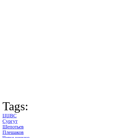
Tags:
ЦЦВС
Сургут
Щепотьев
Плешаков
Чернышенко