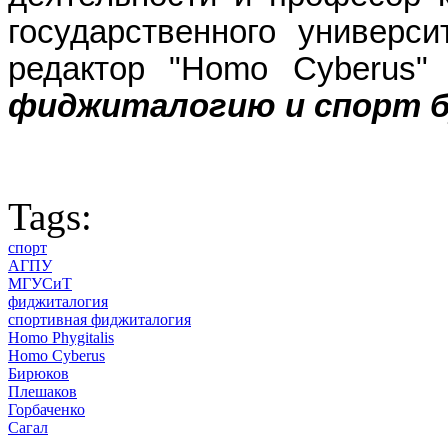
государственного универси
редактор "Homo Cyberus
фиджиталогию и спорт б
Tags:
спорт
АГПУ
МГУСиТ
фиджиталогия
спортивная фиджиталогия
Homo Phygitalis
Homo Cyberus
Бирюков
Плешаков
Горбаченко
Сагал