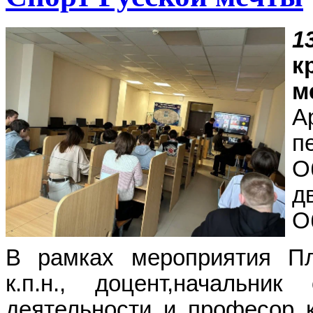
1
к
м
А
п
О
д
О
В рамках мероприятия П
к.п.н., доцент,начальни
деятельности и професор 