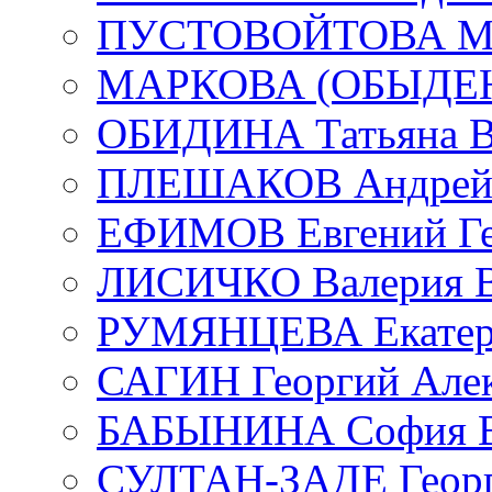
ПУСТОВОЙТОВА Мар
МАРКОВА (ОБЫДЕНК
ОБИДИНА Татьяна В
ПЛЕШАКОВ Андрей 
ЕФИМОВ Евгений Ге
ЛИСИЧКО Валерия В
РУМЯНЦЕВА Екатери
САГИН Георгий Алек
БАБЫНИНА София В
СУЛТАН-ЗАДЕ Георг