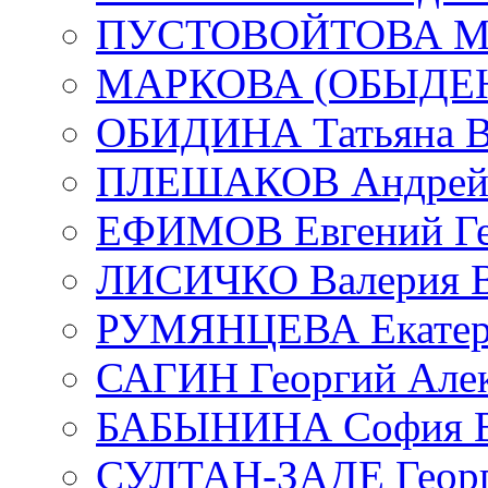
ПУСТОВОЙТОВА Мар
МАРКОВА (ОБЫДЕНК
ОБИДИНА Татьяна В
ПЛЕШАКОВ Андрей 
ЕФИМОВ Евгений Ге
ЛИСИЧКО Валерия В
РУМЯНЦЕВА Екатери
САГИН Георгий Алек
БАБЫНИНА София В
СУЛТАН-ЗАДЕ Георг