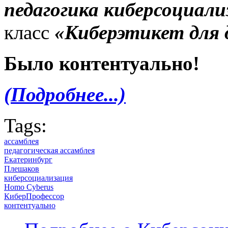
педагогика киберсоциали
класс
«Киберэтикет для 
Было контентуально!
(Подробнее...)
Tags:
ассамблея
педагогическая ассамблея
Екатеринбург
Плешаков
киберсоциализация
Homo Cyberus
КиберПрофессор
контентуально