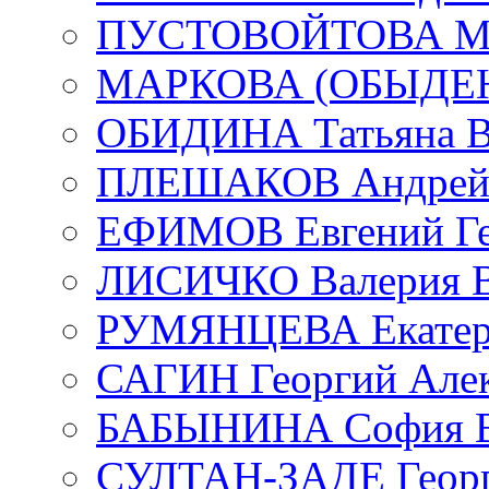
ПУСТОВОЙТОВА Мар
МАРКОВА (ОБЫДЕНК
ОБИДИНА Татьяна В
ПЛЕШАКОВ Андрей 
ЕФИМОВ Евгений Ге
ЛИСИЧКО Валерия В
РУМЯНЦЕВА Екатери
САГИН Георгий Алек
БАБЫНИНА София В
СУЛТАН-ЗАДЕ Георг