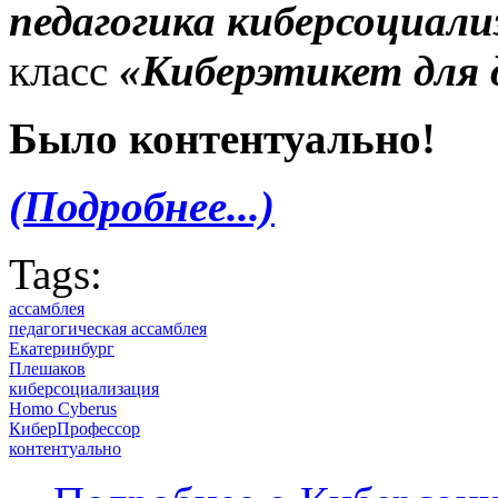
педагогика киберсоциали
класс
«Киберэтикет для 
Было контентуально!
(Подробнее...)
Tags:
ассамблея
педагогическая ассамблея
Екатеринбург
Плешаков
киберсоциализация
Homo Cyberus
КиберПрофессор
контентуально