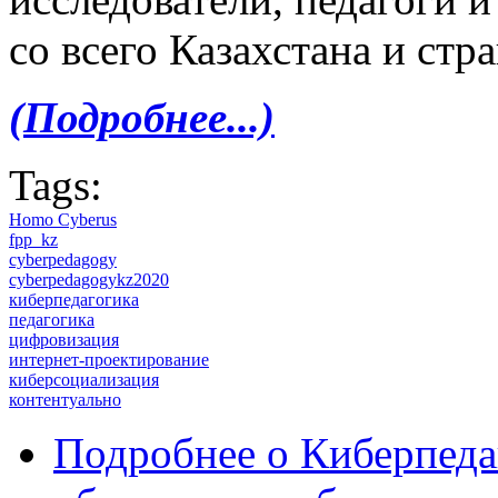
со всего Казахстана и стр
(Подробнее...)
Tags:
Homo Cyberus
fpp_kz
cyberpedagogy
cyberpedagogykz2020
киберпедагогика
педагогика
цифровизация
интернет-проектирование
киберсоциализация
контентуально
Подробнее
о Киберпеда