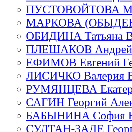
ПУСТОВОЙТОВА Мар
МАРКОВА (ОБЫДЕНК
ОБИДИНА Татьяна В
ПЛЕШАКОВ Андрей 
ЕФИМОВ Евгений Ге
ЛИСИЧКО Валерия В
РУМЯНЦЕВА Екатери
САГИН Георгий Алек
БАБЫНИНА София В
СУЛТАН-ЗАДЕ Георг