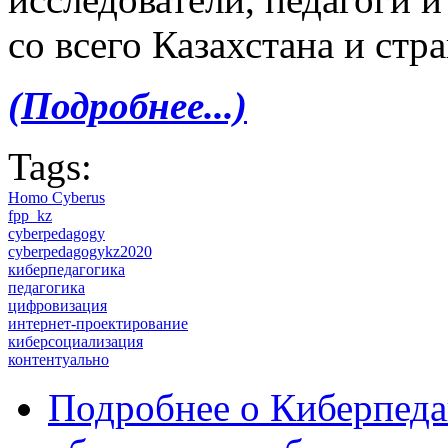
со всего Казахстана и стр
(Подробнее...)
Tags:
Homo Cyberus
fpp_kz
cyberpedagogy
cyberpedagogykz2020
киберпедагогика
педагогика
цифровизация
интернет-проектирование
киберсоциализация
контентуально
Подробнее
о Киберпеда