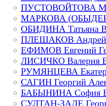
ПУСТОВОЙТОВА Мар
МАРКОВА (ОБЫДЕНК
ОБИДИНА Татьяна В
ПЛЕШАКОВ Андрей 
ЕФИМОВ Евгений Ге
ЛИСИЧКО Валерия В
РУМЯНЦЕВА Екатери
САГИН Георгий Алек
БАБЫНИНА София В
СУЛТАН-ЗАДЕ Георг