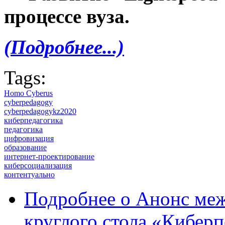
процессе вуза.
(Подробнее...)
Tags:
Homo Cyberus
cyberpedagogy
cyberpedagogykz2020
киберпедагогика
педагогика
цифровизация
образование
интернет-проектирование
киберсоциализация
контентуально
Подробнее
о Анонс ме
круглого стола «Киберп