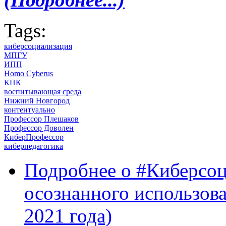
Tags:
киберсоциализация
МПГУ
ИПП
Homo Cyberus
КПК
воспитывающая среда
Нижний Новгород
контентуально
Профессор Плешаков
Профессор Доволен
КиберПрофессор
киберпедагогика
Подробнее
о #Киберсоц
осознанного использов
2021 года)