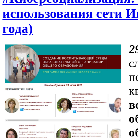
использования сети И
года)
2
с
п
к
в
о
о