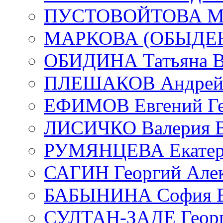
ПУСТОВОЙТОВА Мар
МАРКОВА (ОБЫДЕНК
ОБИДИНА Татьяна В
ПЛЕШАКОВ Андрей 
ЕФИМОВ Евгений Ге
ЛИСИЧКО Валерия В
РУМЯНЦЕВА Екатери
САГИН Георгий Алек
БАБЫНИНА София В
СУЛТАН-ЗАДЕ Георг