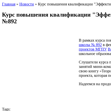
Главная
»
Новости
»
Курс повышения квалификации "Эффектив
Курс повышения квалификации "Эффек
№892
В рамках курса п
школы № 892
в фе
проектов МГПУ
В
школьное образова
Слушатели курса п
занятий мини-кома
свою книгу «Теори
проекта, которая 
Надеемся на прод
Tags: