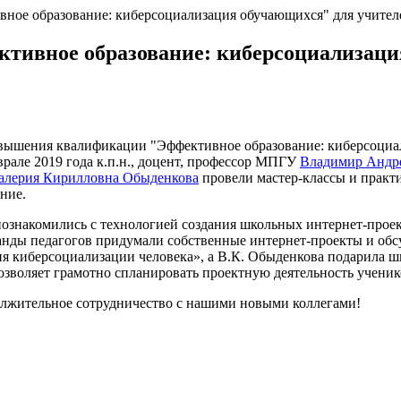
ное образование: киберсоциализация обучающихся" для учите
тивное образование: киберсоциализаци
овышения квалификации "Эффективное образование: киберсоциа
врале 2019 года к.п.н., доцент, профессор МПГУ
Владимир Андр
алерия Кирилловна Обыденкова
провели мастер-классы и практ
ние.
ознакомились с технологией создания школьных интернет-проект
нды педагогов придумали собственные интернет-проекты и обс
я киберсоциализации человека», а В.К. Обыденкова подарила шк
позволяет грамотно спланировать проектную деятельность ученик
олжительное сотрудничество с нашими новыми коллегами!