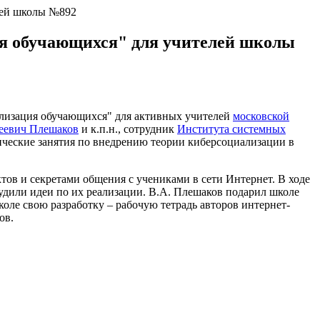
лей школы №892
я обучающихся" для учителей школы
лизация обучающихся" для активных учителей
московской
еевич Плешаков
и к.п.н., сотрудник
Института системных
ические занятия по внедрению теории киберсоциализации в
ов и секретами общения с учениками в сети Интернет. В ходе
удили идеи по их реализации. В.А. Плешаков подарил школе
оле свою разработку – рабочую тетрадь авторов интернет-
ов.