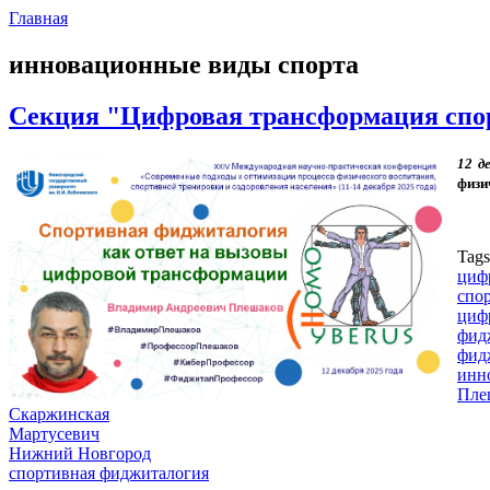
Главная
инновационные виды спорта
Секция "Цифровая трансформация спорт
12 д
физи
Tag
циф
спо
циф
фид
фид
инн
Пле
Скаржинская
Мартусевич
Нижний Новгород
спортивная фиджиталогия