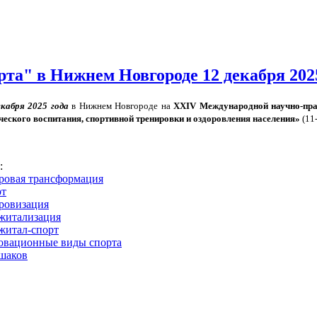
а" в Нижнем Новгороде 12 декабря 2025
екабря 2025 года
в Нижнем Новгороде на
ХХ
IV
Международной научно-пра
ческого воспитания, спортивной тренировки и оздоровления населения»
(11-
s:
ровая трансформация
рт
ровизация
житализация
житал-спорт
овационные виды спорта
шаков