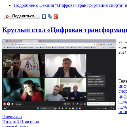
Подробнее
о Секция "Цифровая трансформация спорта" в
Поделиться…
Круглый стол «Цифровая трансформация
29 н
«Сов
2024 
Tag
циф
спо
циф
фид
фид
инн
Плешаков
Нижний Новгород
круглый стол