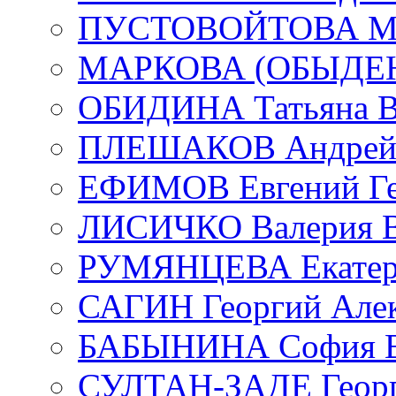
ПУСТОВОЙТОВА Мар
МАРКОВА (ОБЫДЕНК
ОБИДИНА Татьяна В
ПЛЕШАКОВ Андрей 
ЕФИМОВ Евгений Ге
ЛИСИЧКО Валерия В
РУМЯНЦЕВА Екатери
САГИН Георгий Алек
БАБЫНИНА София В
СУЛТАН-ЗАДЕ Георг