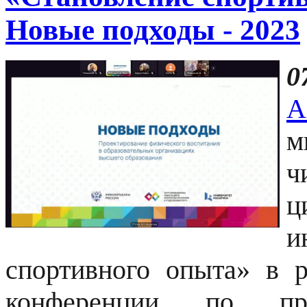
Новые подходы - 2023
0
А
м
ч
ц
и
спортивного опыта» в 
конференции по про