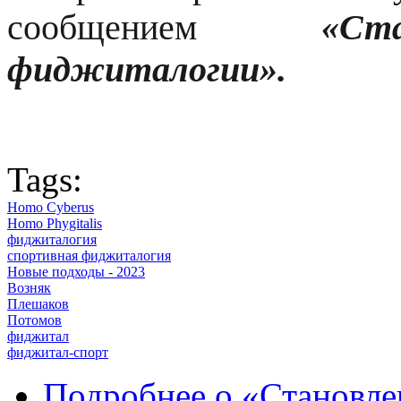
сообщением
«Ст
фиджиталогии».
Tags:
Homo Cyberus
Homo Phygitalis
фиджиталогия
спортивная фиджиталогия
Новые подходы - 2023
Возняк
Плешаков
Потомов
фиджитал
фиджитал-спорт
Подробнее
о «Становле