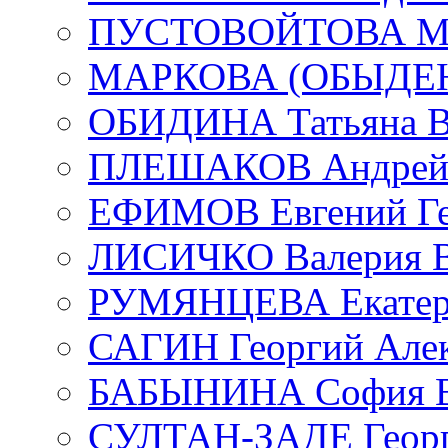
ПУСТОВОЙТОВА Мар
МАРКОВА (ОБЫДЕНК
ОБИДИНА Татьяна В
ПЛЕШАКОВ Андрей 
ЕФИМОВ Евгений Ге
ЛИСИЧКО Валерия В
РУМЯНЦЕВА Екатери
САГИН Георгий Алек
БАБЫНИНА София В
СУЛТАН-ЗАДЕ Георг