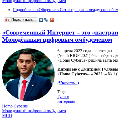
Молодежный цифровой омбудсмен
Подробнее
о «Общение в Сети: где грань между способо
Поделиться…
«Современный Интернет – это «настра
Молодёжным цифровым омбудсменом
6 апреля 2022 года – в этот д
(Youth RIGF 2021) был избран Д
«Homo Cyberus» решила взять эк
Интервью с Дмитрием Гуляев
«Homo Cyberus». – 2022. – № 1 (
(Читать...)
Tags:
Гуляев
интервью
Homo Cyberus
Молодежный цифровой омбудсмен
МЦО