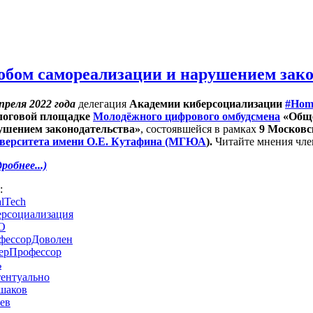
собом самореализации и нарушением зак
преля 2022 года
делегация
Академии киберсоциализации
#Hom
логовой площадке
Молодёжного цифрового омбудсмена
«Обще
ушением законодательства»
, состоявшейся в рамках
9 Московс
верситета имени О.Е. Кутафина (МГЮА
).
Читайте мнения чле
робнее...)
s:
lTech
ерсоциализация
О
фессорДоволен
ерПрофессор
ь
тентуально
шаков
ев