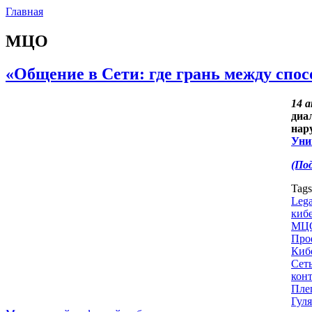
Главная
МЦО
«Общение в Сети: где грань между спо
14 а
диа
нар
Уни
(Под
Tag
Lega
киб
МЦ
Про
Киб
Сет
кон
Пле
Гуля