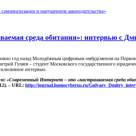
м самореализации и нарушением законодательства»
иваемая среда обитания»: интервью с Д
ень ровно год назад Молодёжным цифровым омбудсменом на Перв
митрий Гуляев – студент Московского государственного юридич
склюзивное интервью.
ым:
«Современный Интернет – это «настраиваемая среда оби
12). – URL:
http://journal.homocyberus.ru/Gulyaev_Dmitry_inte