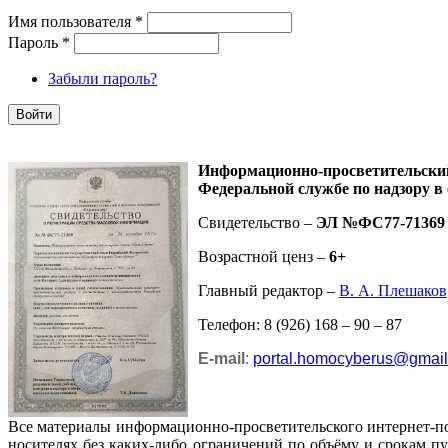
Имя пользователя
*
Пароль
*
Забыли пароль?
Информационно-просветительск
Федеральной службе по надзору в
Свидетельство –
ЭЛ №ФС77-71369
Возрастной ценз –
6+
Главный редактор –
В. А. Плешаков
Телефон: 8 (926) 168 – 90 – 87
E-mail
:
portal.homocyberus@gmai
Все материалы информационно-просветительского интернет-п
носителях без каких-либо ограничений по объёму и срокам п