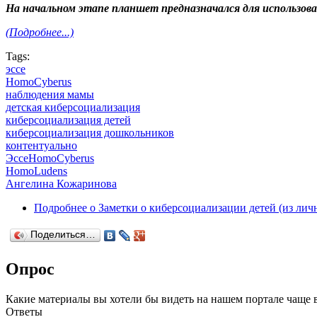
На начальном этапе планшет предназначался для использов
(Подробнее...)
Tags:
эссе
HomoCyberus
наблюдения мамы
детская киберсоциализация
киберсоциализация детей
киберсоциализация дошкольников
контентуально
ЭссеHomoCyberus
HomoLudens
Ангелина Кожаринова
Подробнее
о Заметки о киберсоциализации детей (из ли
Поделиться…
Опрос
Какие материалы вы хотели бы видеть на нашем портале чаще 
Ответы