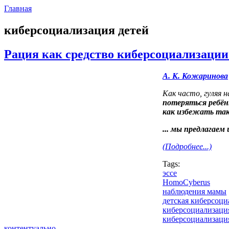
Главная
киберсоциализация детей
Рация как средство киберсоциализации 
А. К. Кожаринова
Как часто, гуляя 
потеряться ребён
как избежать так
...
мы предлагаем 
(Подробнее...)
Tags:
эссе
HomoCyberus
наблюдения мамы
детская киберсоци
киберсоциализаци
киберсоциализаци
контентуально