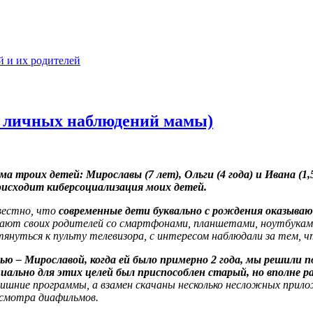
й и их родителей
з личных наблюдений мамы)
ма троих детей: Мирославы (7 лет), Ольги (4 года) и Ивана (1
оисходит киберсоциализация моих детей.
вестно, что
современные дети буквально с рождения оказыва
ют своих родителей со смартфонами, планшетами, ноутбуками и
тянуться к пульту телевизора, с интересом наблюдали за тем, 
ью – Мирославой, когда ей было примерно 2 года, мы решили
иально для этих целей был приспособлен старый, но вполне р
лишние программы, а взамен скачаны несколько несложных прило
осмотра диафильмов.