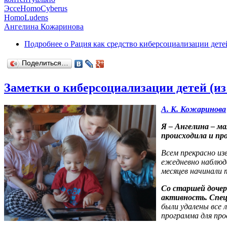
ЭссеHomoCyberus
HomoLudens
Ангелина Кожаринова
Подробнее
о Рация как средство киберсоциализации дете
Поделиться…
Заметки о киберсоциализации детей (и
А. К. Кожаринова
Я – Ангелина – ма
происходила и пр
Всем прекрасно из
ежедневно наблюда
месяцев начинали 
Со старшей дочер
активность. Спец
были удалены все 
программа для пр