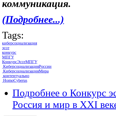
коммуникация.
(Подробнее...)
Tags:
киберсоциализация
эссе
конкурс
МПГУ
КонкурсЭссеМПГУ
КиберсоциализацияРоссии
КиберсоциализацияМира
контентуально
HomoCyberus
Подробнее
о Конкурс э
Россия и мир в XXI век