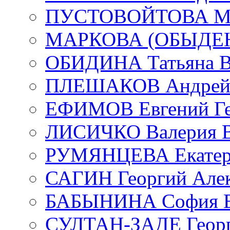
ПУСТОВОЙТОВА Мар
МАРКОВА (ОБЫДЕНК
ОБИДИНА Татьяна В
ПЛЕШАКОВ Андрей 
ЕФИМОВ Евгений Ге
ЛИСИЧКО Валерия В
РУМЯНЦЕВА Екатери
САГИН Георгий Алек
БАБЫНИНА София В
СУЛТАН-ЗАДЕ Георг