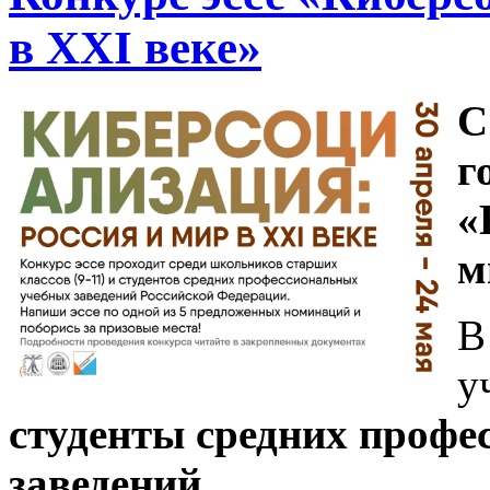
в XXI веке»
С
г
«
м
В
у
студенты средних проф
заведений.