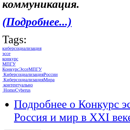
коммуникация.
(Подробнее...)
Tags:
киберсоциализация
эссе
конкурс
МПГУ
КонкурсЭссеМПГУ
КиберсоциализацияРоссии
КиберсоциализацияМира
контентуально
HomoCyberus
Подробнее
о Конкурс э
Россия и мир в XXI век