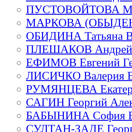
ПУСТОВОЙТОВА Мар
МАРКОВА (ОБЫДЕНК
ОБИДИНА Татьяна В
ПЛЕШАКОВ Андрей 
ЕФИМОВ Евгений Ге
ЛИСИЧКО Валерия В
РУМЯНЦЕВА Екатери
САГИН Георгий Алек
БАБЫНИНА София В
СУЛТАН-ЗАДЕ Георг