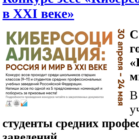
в XXI веке»
С
г
«
м
В
у
студенты средних проф
заведений.