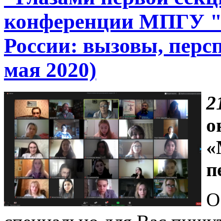
конференции МПГУ 
России: вызовы, перс
мая 2020)
2
о
«
п
О