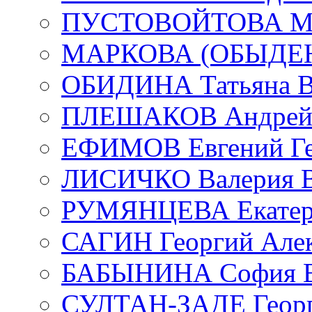
ПУСТОВОЙТОВА Мар
МАРКОВА (ОБЫДЕНК
ОБИДИНА Татьяна В
ПЛЕШАКОВ Андрей 
ЕФИМОВ Евгений Ге
ЛИСИЧКО Валерия В
РУМЯНЦЕВА Екатери
САГИН Георгий Алек
БАБЫНИНА София В
СУЛТАН-ЗАДЕ Георг