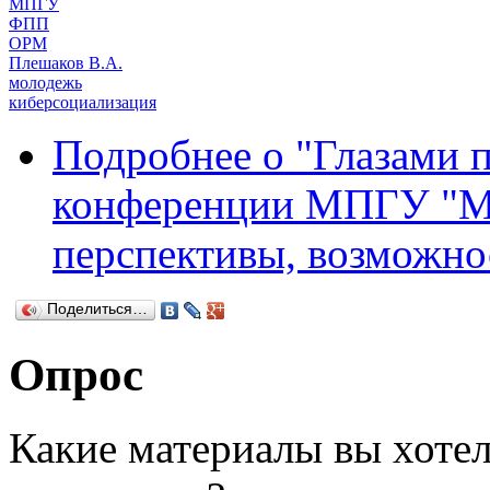
МПГУ
ФПП
ОРМ
Плешаков В.А.
молодежь
киберсоциализация
Подробнее
о "Глазами п
конференции МПГУ "Мо
перспективы, возможнос
Поделиться…
Опрос
Какие материалы вы хотел