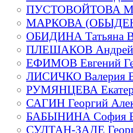
ПУСТОВОЙТОВА Мар
МАРКОВА (ОБЫДЕНК
ОБИДИНА Татьяна В
ПЛЕШАКОВ Андрей 
ЕФИМОВ Евгений Ге
ЛИСИЧКО Валерия В
РУМЯНЦЕВА Екатери
САГИН Георгий Алек
БАБЫНИНА София В
СУЛТАН-ЗАДЕ Георг