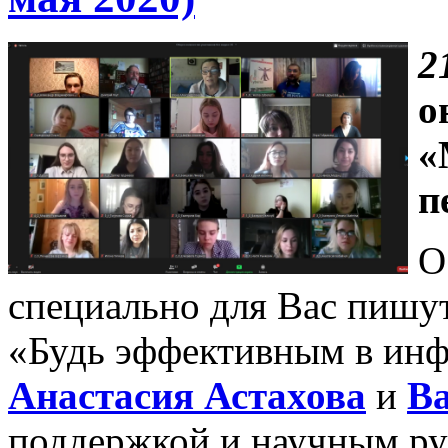
2
о
«
п
О
специально для Вас пишу
«Будь эффективным в ин
Анастасия Астахова
и
Ва
поддержкой и научным ру