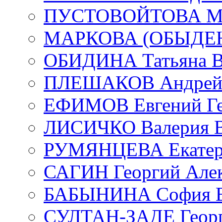
ПУСТОВОЙТОВА Мар
МАРКОВА (ОБЫДЕНК
ОБИДИНА Татьяна В
ПЛЕШАКОВ Андрей 
ЕФИМОВ Евгений Ге
ЛИСИЧКО Валерия В
РУМЯНЦЕВА Екатери
САГИН Георгий Алек
БАБЫНИНА София В
СУЛТАН-ЗАДЕ Георг