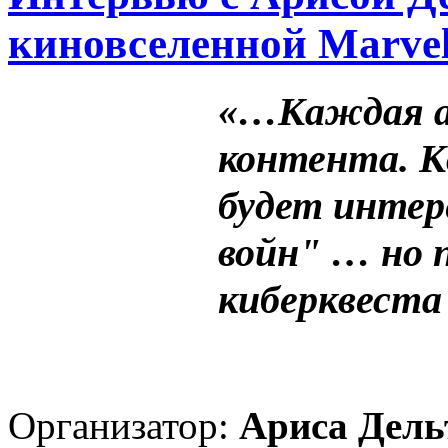
киновселенной Marve
«…Каждая ау
контента. К
будет интер
войн" … но 
киберквеста
Организатор:
Ариса Дель