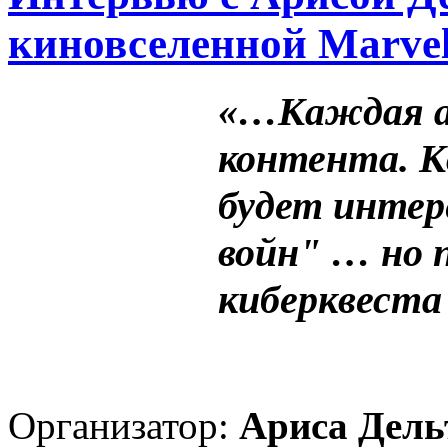
киновселенной Marve
«…Каждая ау
контента. К
будет интер
войн" … но 
киберквеста
Организатор:
Ариса Дель