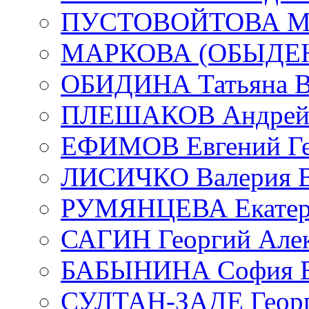
ПУСТОВОЙТОВА Мар
МАРКОВА (ОБЫДЕНК
ОБИДИНА Татьяна В
ПЛЕШАКОВ Андрей 
ЕФИМОВ Евгений Ге
ЛИСИЧКО Валерия В
РУМЯНЦЕВА Екатери
САГИН Георгий Алек
БАБЫНИНА София В
СУЛТАН-ЗАДЕ Георг