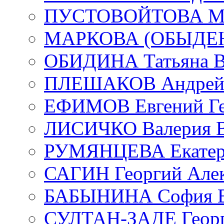
ПУСТОВОЙТОВА Мар
МАРКОВА (ОБЫДЕНК
ОБИДИНА Татьяна В
ПЛЕШАКОВ Андрей 
ЕФИМОВ Евгений Ге
ЛИСИЧКО Валерия В
РУМЯНЦЕВА Екатери
САГИН Георгий Алек
БАБЫНИНА София В
СУЛТАН-ЗАДЕ Георг