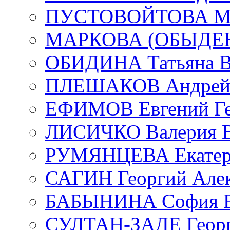
ПУСТОВОЙТОВА Мар
МАРКОВА (ОБЫДЕНК
ОБИДИНА Татьяна В
ПЛЕШАКОВ Андрей 
ЕФИМОВ Евгений Ге
ЛИСИЧКО Валерия В
РУМЯНЦЕВА Екатери
САГИН Георгий Алек
БАБЫНИНА София В
СУЛТАН-ЗАДЕ Георг