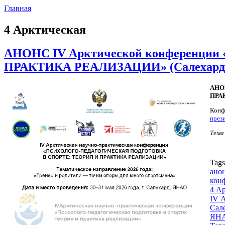
Главная
4 Арктическая
АНОНС IV Арктической конферен
ПРАКТИКА РЕАЛИЗАЦИИ» (Салехард, 30
АНО
ПРА
Конф
през
Тема
Tag
ано
кон
4 А
IV 
Сал
ЯН