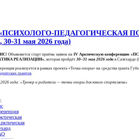
ции «ПСИХОЛОГО-ПЕДАГОГИЧЕСКАЯ П
-31 мая 2026 года)
НС!
Объявляется старт приёма заявок на
IV Арктическую конференцию
КТИКА РЕАЛИЗАЦИИ»
, которая пройдёт
30–31 мая 2026 года
в Салехарде 
еренция реализуется в рамках проекта «Точка опоры» на средства гранта Губ
идентских грантов
.
 2026 года: «Тренер и родители — точки опоры для юного спортсмена»
s:
нс
ференция
рктическая
Арктическая
ехард
АО