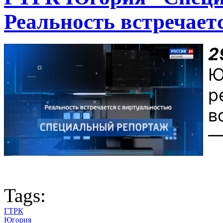
Реальность встречает
2
Ю
р
в
—
Tags:
ГТРК
Югория