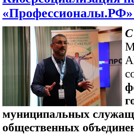
«Профессионалы.РФ» 
С
М
A
с
ф
г
муниципальных служащи
общественных объединен