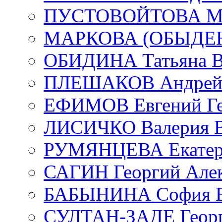
ПУСТОВОЙТОВА Мар
МАРКОВА (ОБЫДЕНК
ОБИДИНА Татьяна В
ПЛЕШАКОВ Андрей 
ЕФИМОВ Евгений Ге
ЛИСИЧКО Валерия В
РУМЯНЦЕВА Екатери
САГИН Георгий Алек
БАБЫНИНА София В
СУЛТАН-ЗАДЕ Георг