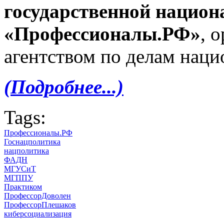
государственной национ
«Профессионалы.РФ»
, 
агентством по делам нац
(Подробнее...)
Tags:
Профессионалы.РФ
Госнацполитика
нацполитика
ФАДН
МГУСиТ
МГППУ
Практиком
ПрофессорДоволен
ПрофессорПлешаков
киберсоциализация