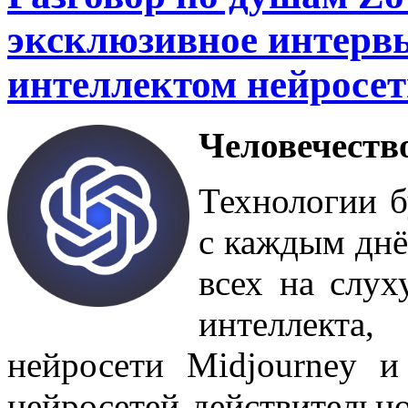
эксклюзивное интерв
интеллектом нейросе
Человечество
Технологии 
с каждым днё
всех на слух
интеллект
нейросети Midjourney 
нейросетей действительн