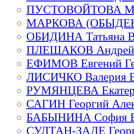
ПУСТОВОЙТОВА Мар
МАРКОВА (ОБЫДЕНК
ОБИДИНА Татьяна В
ПЛЕШАКОВ Андрей 
ЕФИМОВ Евгений Ге
ЛИСИЧКО Валерия В
РУМЯНЦЕВА Екатери
САГИН Георгий Алек
БАБЫНИНА София В
СУЛТАН-ЗАДЕ Георг