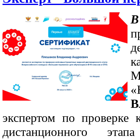
В
п
д
к
М
«
В
экспертом по проверке 
дистанционного этапа