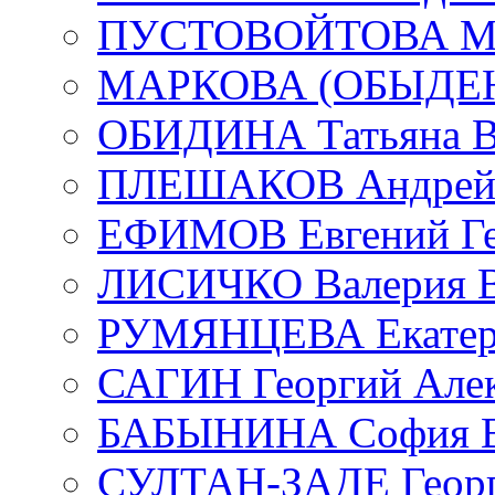
ПУСТОВОЙТОВА Мар
МАРКОВА (ОБЫДЕНК
ОБИДИНА Татьяна В
ПЛЕШАКОВ Андрей 
ЕФИМОВ Евгений Ге
ЛИСИЧКО Валерия В
РУМЯНЦЕВА Екатери
САГИН Георгий Алек
БАБЫНИНА София В
СУЛТАН-ЗАДЕ Георг