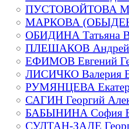
ПУСТОВОЙТОВА Мар
МАРКОВА (ОБЫДЕНК
ОБИДИНА Татьяна В
ПЛЕШАКОВ Андрей 
ЕФИМОВ Евгений Ге
ЛИСИЧКО Валерия В
РУМЯНЦЕВА Екатери
САГИН Георгий Алек
БАБЫНИНА София В
СУЛТАН-ЗАДЕ Георг