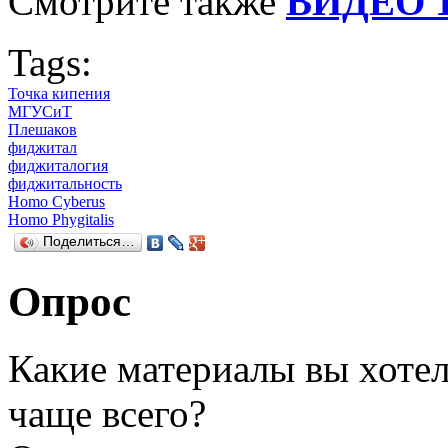
Смотрите также
ВИДЕО 
Tags:
Точка кипения
МГУСиТ
Плешаков
фиджитал
фиджиталогия
фиджитальность
Homo Cyberus
Homo Phygitalis
Поделиться…
Опрос
Какие материалы вы хотел
чаще всего?