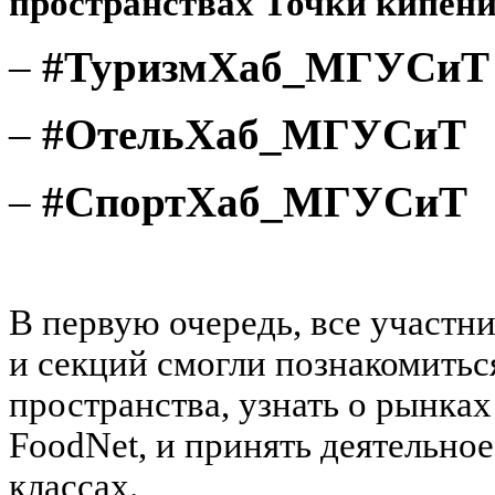
пространствах Точки кипе
–
#ТуризмХаб_МГУСиТ
–
#ОтельХаб_МГУСиТ
–
#СпортХаб_МГУСиТ
В первую очередь, все участн
и секций смогли познакомитьс
пространства, узнать о рынках
FoodNet
, и принять деятельно
классах.