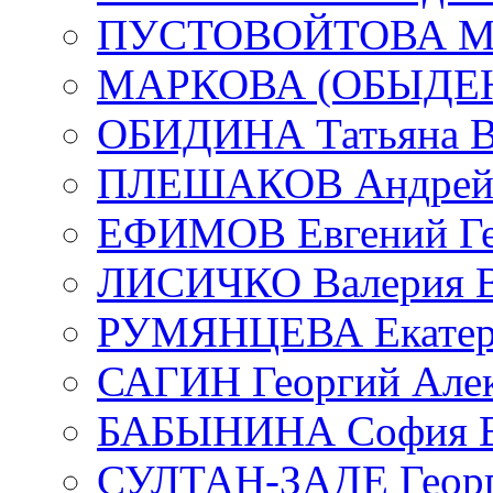
ПУСТОВОЙТОВА Мар
МАРКОВА (ОБЫДЕНК
ОБИДИНА Татьяна В
ПЛЕШАКОВ Андрей 
ЕФИМОВ Евгений Ге
ЛИСИЧКО Валерия В
РУМЯНЦЕВА Екатери
САГИН Георгий Алек
БАБЫНИНА София В
СУЛТАН-ЗАДЕ Георг