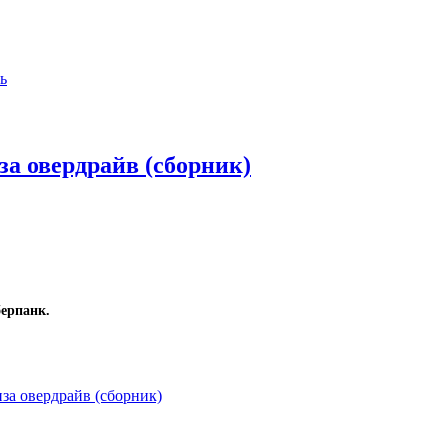
ь
а овердрайв (сборник)
ерпанк.
за овердрайв (сборник)