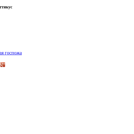
ттикус
ая госпожа