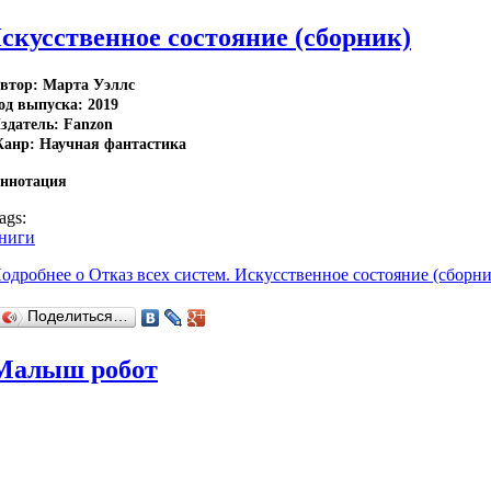
Искусственное состояние (сборник)
втор: Марта Уэллс
од выпуска: 2019
здатель: Fanzon
анр: Научная фантастика
ннотация
ags:
ниги
одробнее
о Отказ всех систем. Искусственное состояние (сборни
Поделиться…
Малыш робот