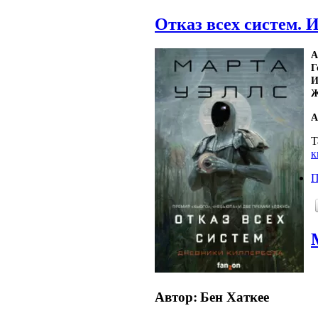
Отказ всех систем. 
А
Г
И
Ж
А
T
к
П
Автор:
Бен Хаткеe