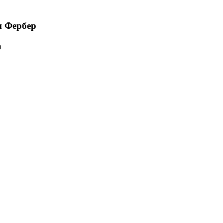
и Фербер
а