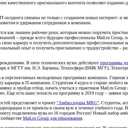
ие качественного оригинального контента позволяет изданию до
-холдинга связаны не только с созданием новых интернет- и мед
азвития и удержания сотрудников в компании.
ся как лишние рабочие руки, которым можно поручить простые,
панией – прежде всего будущие профессионалы Mail.ru Group, по
ь свою карьеру и получить дополнительные профессиональные к
ональный опыт и получить приглашение о трудоустройстве – разв
чреждениями. В пяти технических вузах действуют
программы до
опарк в МГТУ им. Н.Э. Баумана, Техносфера (ВМК МГУ), Техно
ь в перспективных молодежных программах компании. Главная з
у карьеры в IT-компании. Студентам 4 курса и старше любого мо
в заявку и пройдя отбор, начать учиться у практиков Mail.ru Gr
ию. Еще есть шанс попасть на программу в 2019 году – заявки пр
стей представляет и проект
"Амбассадоры MRG"
. Студенты, а
рпорации и ее проекты в своем вузе в течение учебного года. 
к проекту подключены вузы из 16 городов России! Новый набор амб
 сообществе
Mail.ru Group для образования
.
и компании провели для участников экскурсию по 26-этажному 