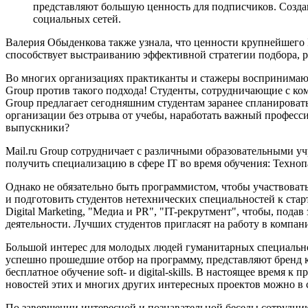
представляют большую ценность для подписчиков. Создан
социальных сетей.
Валерия Обыденкова также узнала, что ценности крупнейшего IT
способствует выстраиванию эффективной стратегии подбора, р
Во многих организациях практиканты и стажеры воспринимают
Group против такого подхода! Студенты, сотрудничающие с ком
Group предлагает сегодняшним студентам заранее спланироват
организации без отрыва от учебы, наработать важный професси
выпускники?
Mail.ru Group сотрудничает с различными образовательными у
получить специализацию в сфере IT во время обучения: Техн
Однако не обязательно быть программистом, чтобы участвоват
и подготовить студентов нетехнических специальностей к старт
Digital Marketing, "Медиа и PR", "IT-рекрутмент", чтобы, пода
деятельности. Лучших студентов пригласят на работу в компан
Большой интерес для молодых людей гуманитарных специально
успешно прошедшие отбор на программу, представляют бренд ко
бесплатное обучение soft- и digital-skills. В настоящее время 
новостей этих и многих других интересных проектов можно в
По завершении интересной и познавательной беседы сотрудник