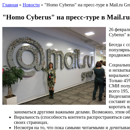
Главная
»
Новости
»
"Homo Cyberus" на пресс-туре в Mail.ru Gr
"Homo Cyberus" на пресс-туре в Mail.r
26 феврал
Cyberus" в
Беседа с 
популярны
продвижен
Социальны
и нехватк
виральнос
Только 45
СМИ получ
всего 195,
Видеозапи
составят 
коротать 
заниматься другими важными делами. Возможно, этим об
Виральность (способность контента распространяться само
своих страницах.
Несмотря на то, что пока самыми читаемыми и дочитывае