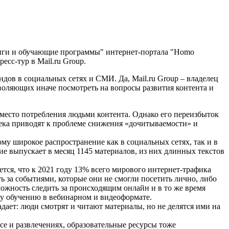
инги и обучающие программы" интернет-портала "Homo
есс-тур в Mail.ru Group.
ндов в социальных сетях и СМИ. Да, Mail.ru Group – владелец
воляющих иначе посмотреть на вопросы развития контента и
место потребления людьми контента. Однако его переизбыток
ека приводят к проблеме снижения «дочитываемости» и
му широкое распространение как в социальных сетях, так и в
ие выпускает в месяц 1145 материалов, из них длинных текстов
тся, что к 2021 году 13% всего мирового интернет-трафика
 за событиями, которые они не смогли посетить лично, либо
можность следить за происходящим онлайн и в то же время
у обучению в вебинарном и видеоформате.
адает: люди смотрят и читают материалы, но не делятся ими на
се и развлечениях, образовательные ресурсы тоже