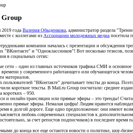
oup
u Group
я 2019 года
Валерия Обыденкова
, администратор раздела "Трен
месте с коллегами из
Ассоциации молодежных медиа
посетила пр
сотрудниками компании началась с презентации и обсуждения тре
х "ВКонтакте" и "Одноклассников"! Вот несколько тезисов, поз
ия в социальных сетях:
е сети – один из главных источников трафика СМИ и основное 
а времени у современного работающего или обучающегося челов
ти материалов.
% пользователей "ВКонтакте" дочитывает тексты до конца. Поэто
или короткие тексты. В Mail.ru Group посчитали: среднее издан
 а коротких – 950.
си и онлайн-трансляции или прямые эфиры – это тренды! Считае
именно прямые эфиры. Немалая цифра! Людям нравится наблюдать
время в долгой дороге. Еще одно предположение: они имеют воз
ъясняется любовь современных специалистов к дополнительном
стоятельно, за счет репостов подписчиков) в последнее время п
мыми до конца все еще остаются новости о политике, шоу-бизне