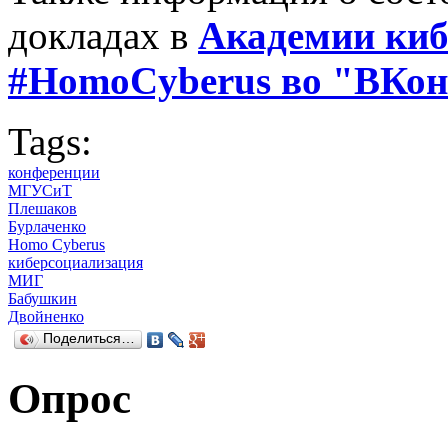
докладах в
Академии киб
#HomoCyberus во "ВКон
Tags:
конференции
МГУСиТ
Плешаков
Бурлаченко
Homo Cyberus
киберсоциализация
МИГ
Бабушкин
Двойненко
Поделиться…
Опрос