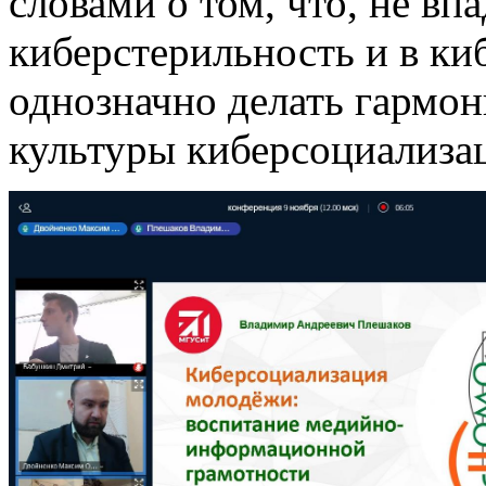
словами о том, что, не впа
киберстерильность и в ки
однозначно делать гармо
культуры киберсоциализа