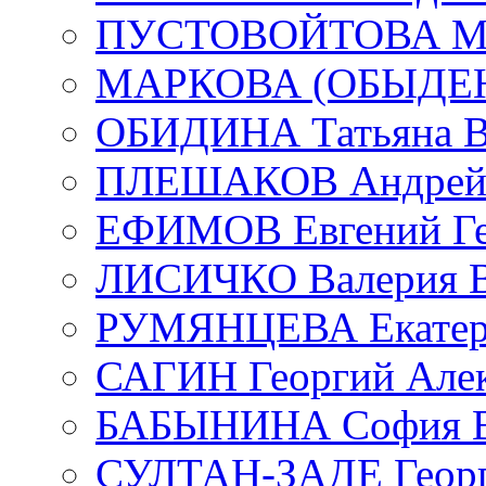
ПУСТОВОЙТОВА Мар
МАРКОВА (ОБЫДЕНК
ОБИДИНА Татьяна В
ПЛЕШАКОВ Андрей 
ЕФИМОВ Евгений Ге
ЛИСИЧКО Валерия В
РУМЯНЦЕВА Екатери
САГИН Георгий Алек
БАБЫНИНА София В
СУЛТАН-ЗАДЕ Георг