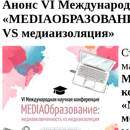
Анонс VI Международ
«MEDIAОБРАЗОВАНИЕ
VS медиаизоляция»
С
м
М
к
«
м