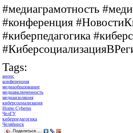
#медиаграмотность #меди
#конференция #НовостиК
#киберпедагогика #кибер
#КиберсоциализацияВРег
Tags:
анонс
конференция
медиаобразование
медиавключенность
медиаизоляция
киберсоциализация
Homo Cyberus
ЧелГУ
киберпедагогика
Челябинск
Поделиться…