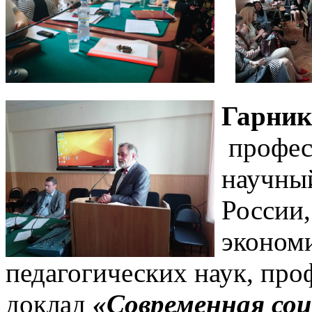
Гарник
профес
научны
России,
экономи
педагогических наук, пр
доклад
«
Современная соц