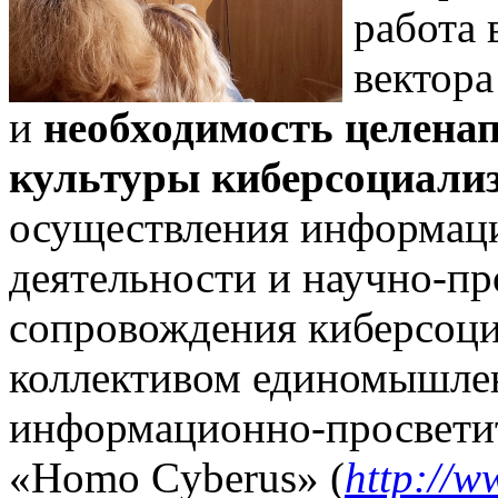
работа 
вектора
и
необходимость целена
культуры киберсоциали
осуществления информац
деятельности и научно-п
сопровождения киберсоци
коллективом единомышлен
информационно-просветит
«Homo Cyberus» (
http://