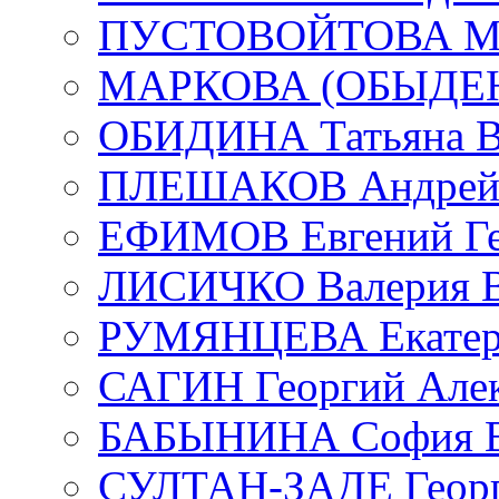
ПУСТОВОЙТОВА Мар
МАРКОВА (ОБЫДЕНК
ОБИДИНА Татьяна В
ПЛЕШАКОВ Андрей 
ЕФИМОВ Евгений Ге
ЛИСИЧКО Валерия В
РУМЯНЦЕВА Екатери
САГИН Георгий Алек
БАБЫНИНА София В
СУЛТАН-ЗАДЕ Георг