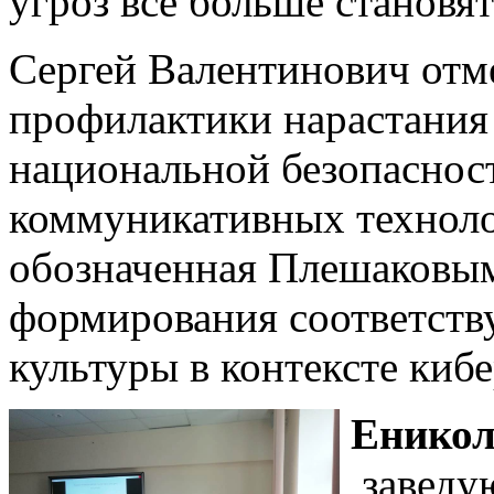
угроз все больше становя
Сергей Валентинович отм
профилактики нарастания
национальной безопасно
коммуникативных техноло
обозначенная Плешаковым
формирования соответств
культуры в контексте киб
Еникол
заведу